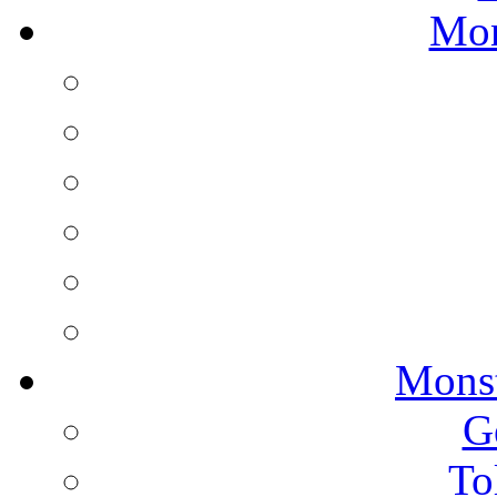
Mon
Monst
G
To