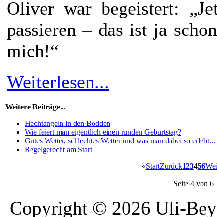
Oliver war begeistert: „J
passieren – das ist ja scho
mich!“
Weiterlesen...
Weitere Beiträge...
Hechtangeln in den Bodden
Wie feiert man eigentlich einen runden Geburtstag?
Gutes Wetter, schlechtes Wetter und was man dabei so erlebt...
Regelgerecht am Start
«
Start
Zurück
1
2
3
4
5
6
Wei
Seite 4 von 6
Copyright © 2026 Uli-Beye