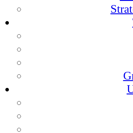
Stra
G
U