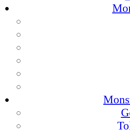
Mon
Monst
G
To