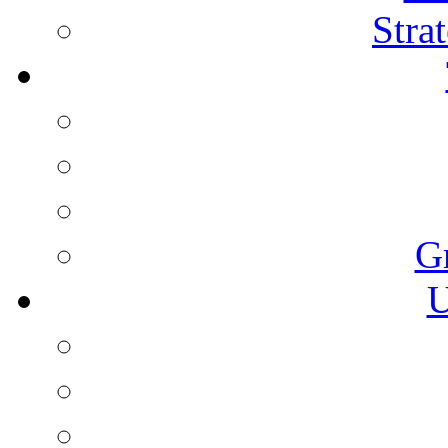
Stra
G
U