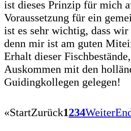
ist dieses Prinzip für mich
Voraussetzung für ein geme
ist es sehr wichtig, dass wir
denn mir ist am guten Mite
Erhalt dieser Fischbestände
Auskommen mit den hollän
Guidingkollegen gelegen!
«
Start
Zurück
1
2
3
4
Weiter
En