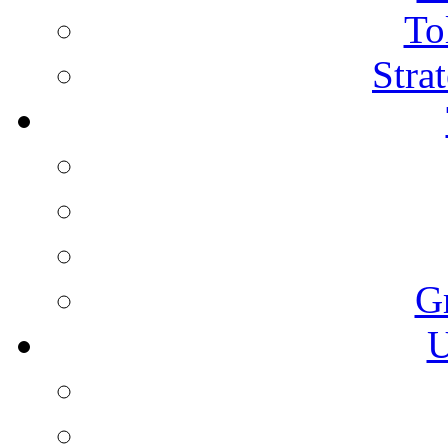
To
Stra
G
U