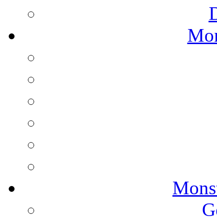
Mon
Monst
G