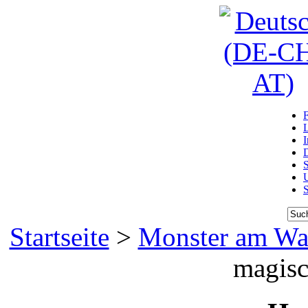
D
U
Startseite
>
Monster am Wa
magis