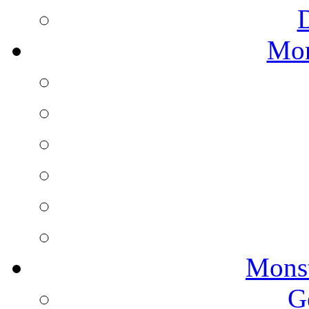
Mon
Monst
G