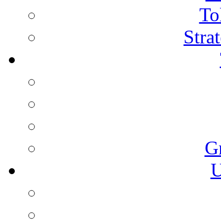
To
Stra
G
U