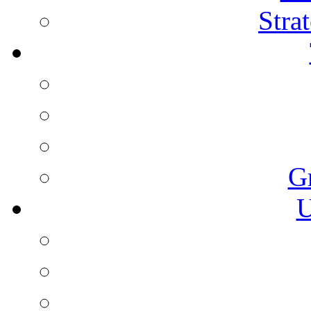
Stra
G
U