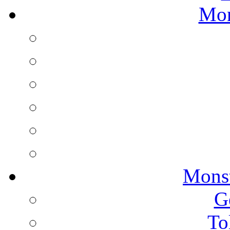
Mon
Monst
G
To