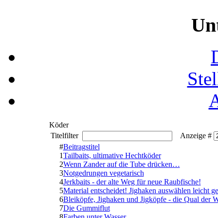
Un
Ste
Köder
Titelfilter
Anzeige #
#
Beitragstitel
1
Tailbaits, ultimative Hechtköder
2
Wenn Zander auf die Tube drücken…
3
Notgedrungen vegetarisch
4
Jerkbaits - der alte Weg für neue Raubfische!
5
Material entscheidet! Jighaken auswählen leicht ge
6
Bleiköpfe, Jighaken und Jigköpfe - die Qual der W
7
Die Gummiflut
8
Farben unter Wasser