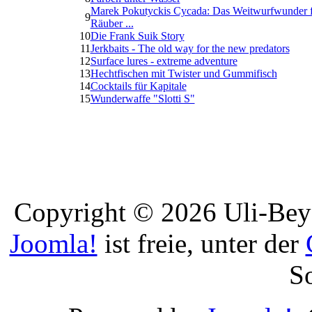
Marek Pokutyckis Cycada: Das Weitwurfwunder f
9
Räuber ...
10
Die Frank Suik Story
11
Jerkbaits - The old way for the new predators
12
Surface lures - extreme adventure
13
Hechtfischen mit Twister und Gummifisch
14
Cocktails für Kapitale
15
Wunderwaffe "Slotti S"
Copyright © 2026 Uli-Beye
Joomla!
ist freie, unter der
S