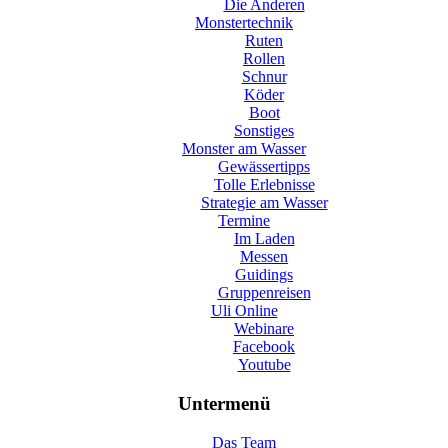
Die Anderen
Monstertechnik
Ruten
Rollen
Schnur
Köder
Boot
Sonstiges
Monster am Wasser
Gewässertipps
Tolle Erlebnisse
Strategie am Wasser
Termine
Im Laden
Messen
Guidings
Gruppenreisen
Uli Online
Webinare
Facebook
Youtube
Untermenü
Das Team