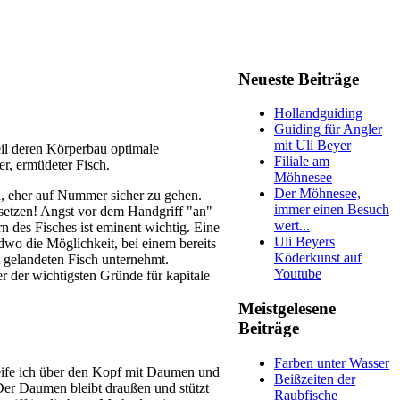
Neueste Beiträge
Hollandguiding
Guiding für Angler
mit Uli Beyer
il deren Körperbau optimale
Filiale am
er, ermüdeter Fisch.
Möhnesee
Der Möhnesee,
h, eher auf Nummer sicher zu gehen.
immer einen Besuch
nsetzen! Angst vor dem Handgriff "an"
wert...
rn des Fisches ist eminent wichtig. Eine
Uli Beyers
ndwo die Möglichkeit, bei einem bereits
Köderkunst auf
 gelandeten Fisch unternehmt.
Youtube
er der wichtigsten Gründe für kapitale
Meistgelesene
Beiträge
Farben unter Wasser
eife ich über den Kopf mit Daumen und
Beißzeiten der
 Der Daumen bleibt draußen und stützt
Raubfische