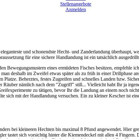
Stellenangebote
Anmelden
 eleganteste und schonendste Hecht- und Zanderlandung überhaupt, we
aussetzung für eine sichere Handlandung ist ein tatsächlich ausgedrillt
it den Bewegungsmustern eines ermüdeten Fisches besitzen, empfehle ic
 man deshalb im Zweifel etwas später als zu früh in einer Drillphase a
 am Platze. Beherztes, festes Zugreifen und schnelles Landen bzw. Siche
r Räuber nämlich nach dem "Zugriff" still... Vielleicht habt Ihr ja irge
reifexperimente zu tätigen, bevor Ihr die Landung an einem noch nicht
lte sich mit der Handlandung versuchen. Ein zu kleiner Kescher ist ein
nders bei kleineren Hechten bis maximal 8 Pfund angewendet. Hier gr
er tastet sich vorsichtig hinter die Kiemendeckel mit allen 4 Fingern.