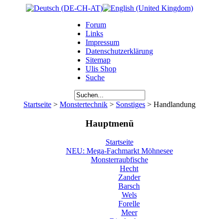
Forum
Links
Impressum
Datenschutzerklärung
Sitemap
Ulis Shop
Suche
Startseite
>
Monstertechnik
>
Sonstiges
> Handlandung
Hauptmenü
Startseite
NEU: Mega-Fachmarkt Möhnesee
Monsterraubfische
Hecht
Zander
Barsch
Wels
Forelle
Meer