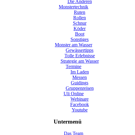
Die Anderen
Monstertechnik
Ruten
Rollen
Schnur
Köder
Boot
Sonstiges
Monster am Wasser
Gewässertipps
Tolle Erlebnisse
Strategie am Wasser
Termine
Im Laden
Messen
Guidings
Gruppenreisen
Uli Online
Webinare
Facebook
Youtube
Untermenü
Das Team