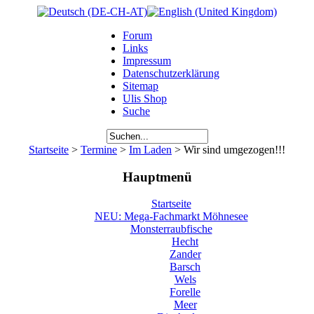
Forum
Links
Impressum
Datenschutzerklärung
Sitemap
Ulis Shop
Suche
Startseite
>
Termine
>
Im Laden
> Wir sind umgezogen!!!
Hauptmenü
Startseite
NEU: Mega-Fachmarkt Möhnesee
Monsterraubfische
Hecht
Zander
Barsch
Wels
Forelle
Meer