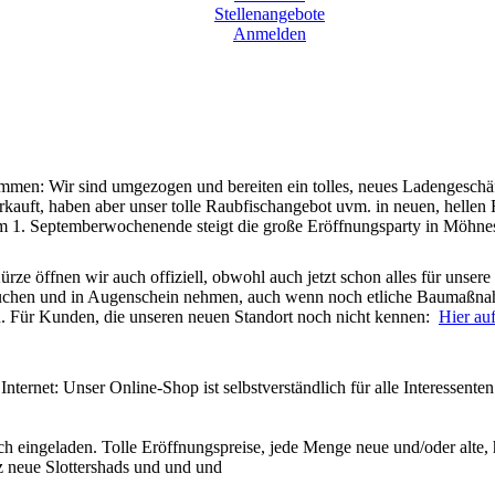
Stellenangebote
Anmelden
mmen: Wir sind umgezogen und bereiten ein tolles, neues Ladengeschä
auft, haben aber unser tolle Raubfischangebot uvm. in neuen, hellen
 am 1. Septemberwochenende steigt die große Eröffnungsparty in Möhn
e öffnen wir auch offiziell, obwohl auch jetzt schon alles für unsere
suchen und in Augenschein nehmen, auch wenn noch etliche Baumaßna
n. Für Kunden, die unseren neuen Standort noch nicht kennen:
Hier au
nternet: Unser Online-Shop ist selbstverständlich für alle Interessenten
ch eingeladen. Tolle Eröffnungspreise, jede Menge neue und/oder alte, 
z neue Slottershads und und und