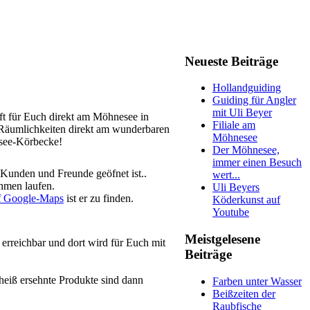
Neueste Beiträge
Hollandguiding
Guiding für Angler
mit Uli Beyer
ft für Euch direkt am Möhnesee in
Filiale am
 Räumlichkeiten direkt am wunderbaren
Möhnesee
esee-Körbecke!
Der Möhnesee,
immer einen Besuch
 Kunden und Freunde geöfnet ist..
wert...
hmen laufen.
Uli Beyers
f Google-Maps
ist er zu finden.
Köderkunst auf
Youtube
Meistgelesene
 erreichbar und dort wird für Euch mit
Beiträge
heiß ersehnte Produkte sind dann
Farben unter Wasser
Beißzeiten der
Raubfische