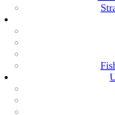
Str
Fis
U