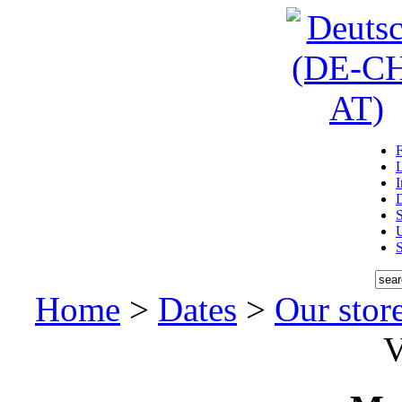
D
U
Home
>
Dates
>
Our stor
V