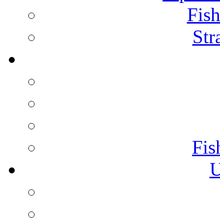
Fish
Str
Fis
U