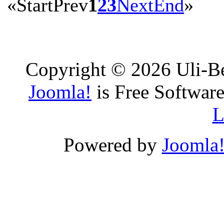
«
Start
Prev
1
2
3
Next
End
»
Copyright © 2026 Uli-Be
Joomla!
is Free Software
L
Powered by
Joomla