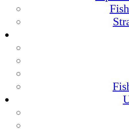
Fish
Str
Fis
U