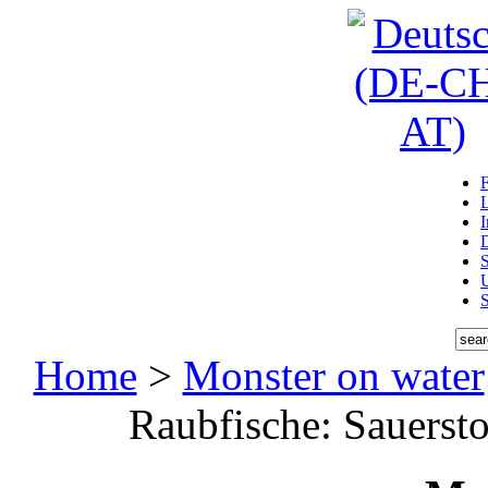
D
U
Home
>
Monster on water
Raubfische: Sauersto