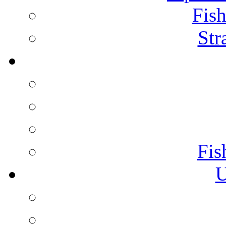
Fish
Str
Fis
U