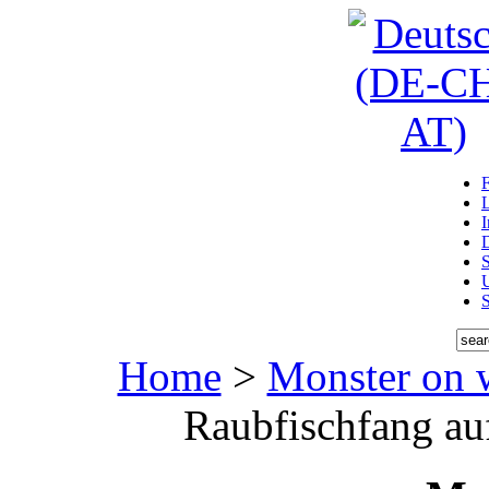
D
U
Home
>
Monster on 
Raubfischfang au