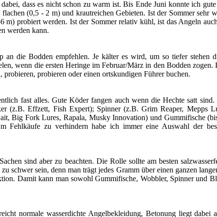
t dabei, dass es nicht schon zu warm ist. Bis Ende Juni konnte ich gute
n flachen (0,5 - 2 m) und krautreichen Gebieten. Ist der Sommer sehr
4-6 m) probiert werden. Ist der Sommer relativ kühl, ist das Angeln a
ben werden kann.
 an die Bodden empfehlen. Je kälter es wird, um so tiefer stehen d
ielen, wenn die ersten Heringe im Februar/März in den Bodden zogen. 
, probieren, probieren oder einen ortskundigen Führer buchen.
entlich fast alles. Gute Köder fangen auch wenn die Hechte satt sind
er (z.B. Effzett, Fish Expert); Spinner (z.B. Grim Reaper, Mepps L
ait, Big Fork Lures, Rapala, Musky Innovation) und Gummifische (bis
. Um Fehlkäufe zu verhindern habe ich immer eine Auswahl der be
Sachen sind aber zu beachten. Die Rolle sollte am besten salzwasserf
cht zu schwer sein, denn man trägt jedes Gramm über einen ganzen lange
ktion. Damit kann man sowohl Gummifische, Wobbler, Spinner und Bli
reicht normale wasserdichte Angelbekleidung, Betonung liegt dabei 