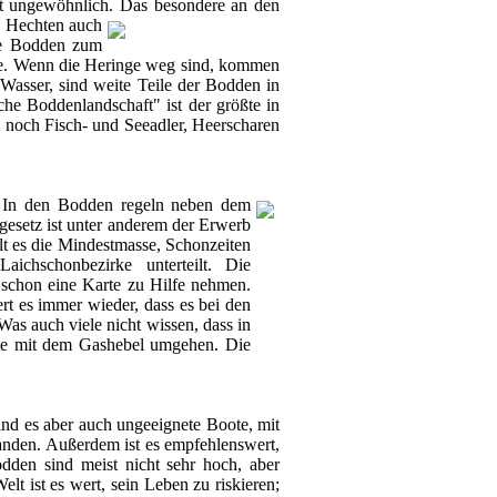
ht ungewöhnlich. Das besondere an den
n
Hechten auch
ie Bodden zum
te. Wenn die Heringe weg sind, kommen
Wasser, sind weite Teile der Bodden in
e Boddenlandschaft" ist der größte in
 noch Fisch- und Seeadler, Heerscharen
h. In den Bodden regeln neben dem
gesetz ist unter anderem der Erwerb
t es die Mindestmasse, Schonzeiten
ichschonbezirke unterteilt. Die
schon eine Karte zu Hilfe nehmen.
ert es immer wieder, dass es bei den
Was auch viele nicht wissen, dass in
chte mit dem Gashebel umgehen. Die
ind es aber auch ungeeignete Boote, mit
anden. Außerdem ist es empfehlenswert,
den sind meist nicht sehr hoch, aber
lt ist es wert, sein Leben zu riskieren;