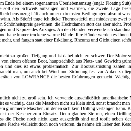
n am Ende bei einem sogenannten Überlebensanzug (engl.: Floating Suit
e soll den Schweiß aufsaugen und wärmen, die zweite Lage besteh
berlebensanzug hält auch unter extremsten Bedingungen absolut wasse
winn. Als Stiefel trage ich dicke Thermostiefel mit mindestens zwei 
n Schönheitspreis gewinnen, die Hechtdamen stört das aber nicht. Pr
ragen und Kapuze des Anzuges. An den Händen verwende ich skandina
und habe immer trockene warme Hände. Ihre Hände werden es Ihnen in
t mehr, und fangen statt einer Erkältung, Rheuma und Gicht einen sch
nicht zu großen Tiefgang und ist dabei nicht zu schwer. Der Motor s
er von einem offenen Boot, hauptsächlich aus Platz- und Gewichtsgrün
 und dies ist etwas problematisch. Zur Bootsausrüstung zählen im
 braucht man, um auch bei Wind und Strömung fest vor Anker zu li
Geräten von LOWRANCE die besten Erfahrungen gemacht. Wichtig ist
lich nicht zu groß sein. Ich verwende ausschließlich amerikanische
es wichtig, dass die Maschen nicht zu klein sind, sonst braucht man 
m gummierte Maschen, in denen sich kein Drilling verfangen kann. K
st der Kescher zum Einsatz. Denn glauben Sie mir, einen Drillin
ass die Fische noch nicht ganz ausgedrillt sind und topfit neben 
hnte Fische vielleicht doch noch verloren, da nehme ich lieber den Kesc