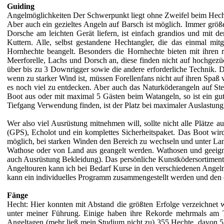
Guiding
Angelmöglichkeiten Der Schwerpunkt liegt ohne Zweifel beim Hecht
Aber auch ein gezieltes Angeln auf Barsch ist möglich. Immer größe
Dorsche am leichten Gerät liefern, ist einfach grandios und mit 
Kuttern. Alle, selbst gestandene Hechtangler, die das einmal mi
Hornhechte beangelt. Besonders die Hornhechte bieten mit ihren ra
Meerforelle, Lachs und Dorsch an, diese finden nicht auf hochgezüc
über bis zu 3 Downrigger sowie die andere erforderliche Technik. D
wenn zu starker Wind ist, müssen Forellenfans nicht auf ihren Spaß
es noch viel zu entdecken. Aber auch das Naturköderangeln auf St
Boot aus oder mit maximal 5 Gästen beim Watangeln, so ist ein gut
Tiefgang Verwendung finden, ist der Platz bei maximaler Auslastung
Wer also viel Ausrüstung mitnehmen will, sollte nicht alle Plätze au
(GPS), Echolot und ein komplettes Sicherheitspaket. Das Boot wird 
möglich, bei starken Winden den Bereich zu wechseln und unter Lan
Wathose oder von Land aus geangelt werden. Wathosen und geeignet
auch Ausrüstung Bekleidung). Das persönliche Kunstködersortiment
Angeltouren kann ich bei Bedarf Kurse in den verschiedenen Ange
kann ein individuelles Programm zusammengestellt werden und den ö
Fänge
Hecht: Hier konnten mit Abstand die größten Erfolge verzeichnet w
unter meiner Führung. Einige haben ihre Rekorde mehrmals am 
Angeltagen (mehr ließ mein Studium nicht zu) 355 Hechte, davon 53