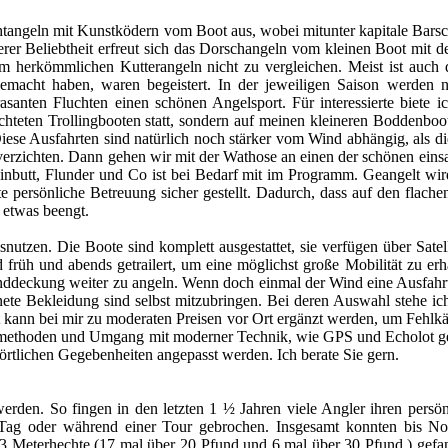
angeln mit Kunstködern vom Boot aus, wobei mitunter kapitale Barsch
rer Beliebtheit erfreut sich das Dorschangeln vom kleinen Boot mit de
dem herkömmlichen Kutterangeln nicht zu vergleichen. Meist ist auch 
tgemacht haben, waren begeistert. In der jeweiligen Saison werden 
santen Fluchten einen schönen Angelsport. Für interessierte biete i
hteten Trollingbooten statt, sondern auf meinen kleineren Boddenboot
iese Ausfahrten sind natürlich noch stärker vom Wind abhängig, als d
 verzichten. Dann gehen wir mit der Wathose an einen der schönen eins
einbutt, Flunder und Co ist bei Bedarf mit im Programm. Geangelt wi
e persönliche Betreuung sicher gestellt. Dadurch, dass auf den flac
 etwas beengt.
snutzen. Die Boote sind komplett ausgestattet, sie verfügen über Satel
früh und abends getrailert, um eine möglichst große Mobilität zu erha
ddeckung weiter zu angeln. Wenn doch einmal der Wind eine Ausfahrt 
e Bekleidung sind selbst mitzubringen. Bei deren Auswahl stehe ich 
 kann bei mir zu moderaten Preisen vor Ort ergänzt werden, um Fehlk
lmethoden und Umgang mit moderner Technik, wie GPS und Echolot ge
rtlichen Gegebenheiten angepasst werden. Ich berate Sie gern.
erden. So fingen in den letzten 1 ½ Jahren viele Angler ihren persö
Tag oder während einer Tour gebrochen. Insgesamt konnten bis N
 Meterhechte (17 mal über 20 Pfund und 6 mal über 30 Pfund ) gefang