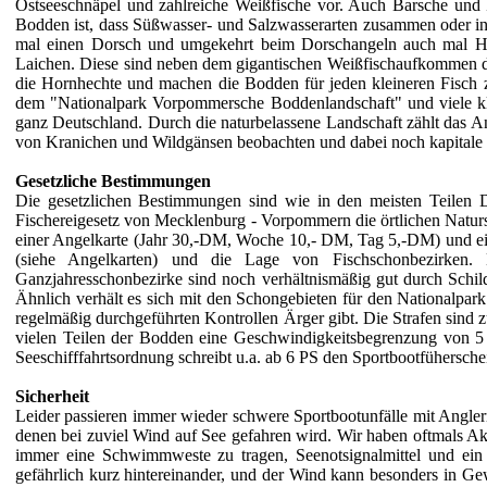
Ostseeschnäpel und zahlreiche Weißfische vor. Auch Barsche und
Bodden ist, dass Süßwasser- und Salzwasserarten zusammen oder i
mal einen Dorsch und umgekehrt beim Dorschangeln auch mal Hec
Laichen. Diese sind neben dem gigantischen Weißfischaufkommen d
die Hornhechte und machen die Bodden für jeden kleineren Fisch z
dem "Nationalpark Vorpommersche Boddenlandschaft" und viele kle
ganz Deutschland. Durch die naturbelassene Landschaft zählt das 
von Kranichen und Wildgänsen beobachten und dabei noch kapitale Fis
Gesetzliche Bestimmungen
Die gesetzlichen Bestimmungen sind wie in den meisten Teilen 
Fischereigesetz von Mecklenburg - Vorpommern die örtlichen Naturs
einer Angelkarte (Jahr 30,-DM, Woche 10,- DM, Tag 5,-DM) und ein 
(siehe Angelkarten) und die Lage von Fischschonbezirken. D
Ganzjahresschonbezirke sind noch verhältnismäßig gut durch Schi
Ähnlich verhält es sich mit den Schongebieten für den Nationalpark.
regelmäßig durchgeführten Kontrollen Ärger gibt. Die Strafen sind z
vielen Teilen der Bodden eine Geschwindigkeitsbegrenzung von 5 
Seeschifffahrtsordnung schreibt u.a. ab 6 PS den Sportbootfühersch
Sicherheit
Leider passieren immer wieder schwere Sportbootunfälle mit Anglern
denen bei zuviel Wind auf See gefahren wird. Wir haben oftmals A
immer eine Schwimmweste zu tragen, Seenotsignalmittel und ein 
gefährlich kurz hintereinander, und der Wind kann besonders in Gewi