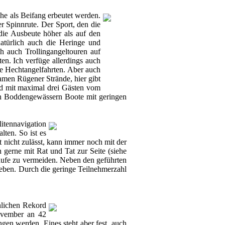
e als Beifang erbeutet werden.
r Spinnrute. Der Sport, den die
die Ausbeute höher als auf den
natürlich auch die Heringe und
ch auch Trollingangeltouren auf
en. Ich verfüge allerdings auch
ie Hechtangelfahrten. Aber auch
amen Rügener Strände, hier gibt
rd mit maximal drei Gästen vom
hen Boddengewässern Boote mit geringen
litennavigation
lten. So ist es
nicht zulässt, kann immer noch mit der
gerne mit Rat und Tat zur Seite (siehe
äufe zu vermeiden. Neben den geführten
ben. Durch die geringe Teilnehmerzahl
nlichen Rekord
ovember an 42
en werden. Eines steht aber fest, auch