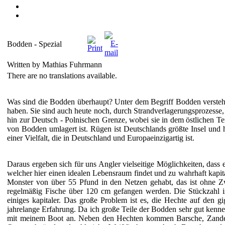
Bodden - Spezial
Written by Mathias Fuhrmann
There are no translations available.
Was sind die Bodden überhaupt? Unter dem Begriff Bodden versteht m
haben. Sie sind auch heute noch, durch Strandverlagerungsprozesse
hin zur Deutsch - Polnischen Grenze, wobei sie in dem östlichen Tei
von Bodden umlagert ist. Rügen ist Deutschlands größte Insel und
einer Vielfalt, die in Deutschland und Europaeinzigartig ist.
Daraus ergeben sich für uns Angler vielseitige Möglichkeiten, dass e
welcher hier einen idealen Lebensraum findet und zu wahrhaft kapi
Monster von über 55 Pfund in den Netzen
gehabt, das ist ohne 
regelmäßig Fische über 120 cm gefangen werden. Die Stückzahl i
einiges kapitaler. Das große Problem ist es, die Hechte auf den
jahrelange Erfahrung. Da ich große Teile der Bodden sehr gut kenne
mit meinem Boot an. Neben den Hechten kommen Barsche, Zander, 