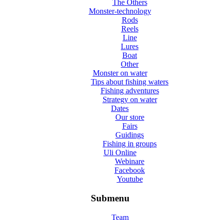
The Others
Monster-technology
Rods
Reels
Line
Lures
Boat
Other
Monster on water
Tips about fishing waters
Fishing adventures
Strategy on water
Dates
Our store
Fairs
Guidings
Fishing in groups
Uli Online
Webinare
Facebook
Youtube
Submenu
Team