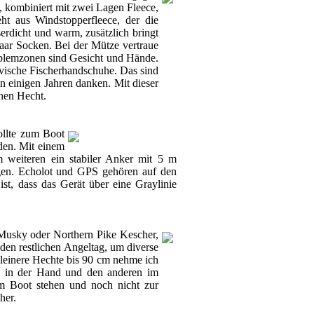
), kombiniert mit zwei Lagen Fleece,
t aus Windstopperfleece, der die
rdicht und warm, zusätzlich bringt
paar Socken. Bei der Mütze vertraue
oblemzonen sind Gesicht und Hände.
vische Fischerhandschuhe. Das sind
 einigen Jahren danken. Mit dieser
önen Hecht.
ollte zum Boot
den. Mit einem
 weiteren ein stabiler Anker mit 5 m
egen. Echolot und GPS gehören auf den
, dass das Gerät über eine Graylinie
 Musky oder Northern Pike Kescher,
den restlichen Angeltag, um diverse
leinere Hechte bis 90 cm nehme ich
g in der Hand und den anderen im
dem Boot stehen und noch nicht zur
her.