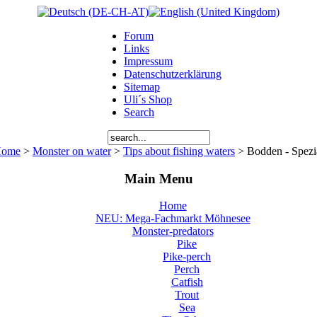
Forum
Links
Impressum
Datenschutzerklärung
Sitemap
Uli´s Shop
Search
ome
>
Monster on water
>
Tips about fishing waters
> Bodden - Spezi
Main Menu
Home
NEU: Mega-Fachmarkt Möhnesee
Monster-predators
Pike
Pike-perch
Perch
Catfish
Trout
Sea