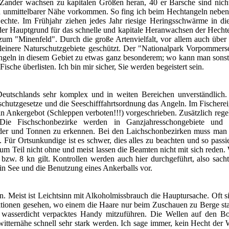
 Zander wachsen zu kapitalen Größen heran, 40 er Barsche sind nic
n unmittelbarer Nähe vorkommen. So fing ich beim Hechtangeln nebe
hte. Im Frühjahr ziehen jedes Jahr riesige Heringsschwärme in d
er Hauptgrund für das schnelle und kapitale Heranwachsen der Hech
um "Minenfeld". Durch die große Artenvielfalt, vor allem auch über 
inere Naturschutzgebiete geschützt. Der "Nationalpark Vorpommersch
Angeln in diesem Gebiet zu etwas ganz besonderem; wo kann man sonst
che überlisten. Ich bin mir sicher, Sie werden begeistert sein.
Deutschlands sehr komplex und in weiten Bereichen unverständlic
chutzgesetze und die Seeschifffahrtsordnung das Angeln. Im Fischerei
Ankergebot (Schleppen verboten!!!) vorgeschrieben. Zusätzlich regel
ie Fischschonbezirke werden in Ganzjahresschongebiete und La
lder und Tonnen zu erkennen. Bei den Laichschonbezirken muss man 
 Für Ortsunkundige ist es schwer, dies alles zu beachten und so passi
um Teil nicht ohne und meist lassen die Beamten nicht mit sich reden. 
bzw. 8 kn gilt. Kontrollen werden auch hier durchgeführt, also sa
ein See und die Benutzung eines Ankerballs vor.
. Meist ist Leichtsinn mit Alkoholmissbrauch die Hauptursache. Oft s
ktionen gesehen, wo einem die Haare nur beim Zuschauen zu Berge st
wasserdicht verpacktes Handy mitzuführen. Die Wellen auf den Bod
tternähe schnell sehr stark werden. Ich sage immer, kein Hecht der We