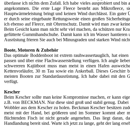
überlasse ich nichts dem Zufall. Ich habe vieles ausprobiert und bi
angekommen. Die erste Lage Fleece besteht aus Mikrofleece, si
Hauptwärmeleistung bringt und keinen Wind durchlässt. Ein guter Ü
er durch seine eingebaute Rettungsweste einen großen Sicherheitsge
ich ebenso auf Fleece, mit Ohrenschutz. Damit wird man zwar keine
Beim Gesicht kann man nicht sehr viel machen, da schützen nur K
gefütterte Gummihandschuhe. Damit kann ich im Wasser hantieren 
Ausrüstung frieren Sie auch bei Minusgraden und starken Wind nich
Boote, Motoren & Zubehör
Das optimale Boddenboot ist extrem rauhwassertauglich, hat einen 
passen und über eine Flachwasserstellung verfügen. Ich angle lieb
schwereren Kajütboot muss man meist in einen Hafen ausweichen
Kettenvorläufer, 30 m Tau sowie ein Ankerball. Dieses Geschirr
meisten Booten zur Standardausrüstung. Ich habe dabei mit den 
verfügt.
Kescher
Beim Kescher sollte man keine Kompromisse machen, er kann eigent
z.B. von BECKMAN. Nur diese sind groß und stabil genug. Dabei ist 
Wobbler aus dem Kescher zu holen. Beckman Kescher besitzen zude
meist mit der Hand, bei größeren und im Sommer kommt aber mei
flüchtenden Fisch ist nicht gerade angenehm. Das liegt daran, d
Handlandung bereit sind. Warte ich jetzt zu lange, geht der lang erse