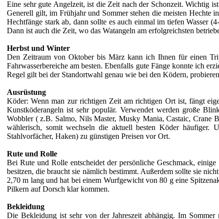
Eine sehr gute Angelzeit, ist die Zeit nach der Schonzeit. Wichtig is
Generell gilt, im Frühjahr und Sommer stehen die meisten Hechte i
Hechtfänge stark ab, dann sollte es auch einmal im tiefen Wasser (
Dann ist auch die Zeit, wo das Watangeln am erfolgreichsten betrie
Herbst und Winter
Den Zeitraum von Oktober bis März kann ich Ihnen für einen Trip
Fahrwasserbereiche am besten. Ebenfalls gute Fänge konnte ich erz
Regel gilt bei der Standortwahl genau wie bei den Ködern, probieren
Ausrüstung
Köder: Wenn man zur richtigen Zeit am richtigen Ort ist, fängt eig
Kunstköderangeln ist sehr populär. Verwendet werden große Blink
Wobbler ( z.B. Salmo, Nils Master, Musky Mania, Castaic, Crane B
wählerisch, somit wechseln die aktuell besten Köder häufiger
Stahlvorfächer, Haken) zu günstigen Preisen vor Ort.
Rute und Rolle
Bei Rute und Rolle entscheidet der persönliche Geschmack, einige 
besitzen, die braucht sie nämlich bestimmt. Außerdem sollte sie ni
2,70 m lang und hat bei einem Wurfgewicht von 80 g eine Spitzena
Pilkern auf Dorsch klar kommen.
Bekleidung
Die Bekleidung ist sehr von der Jahreszeit abhängig. Im Sommer 