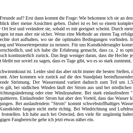
en Freunde auf? Erst dann kommt die Frage: Wie bekomme ich sie an d
blick über meine Ansichten geben. Dabei ist es bei so einem komplex
Ort fest und verändere sie, sobald es mir geeignet scheint. Durch me
en ist man aber nie sicher. Wenn eine Methode an einem Tag erfolgre
Hechte dort aufhalten, wo sie die optimalen Bedingungen vorfinden. 
mung und Wassertemperatur zu nennen. Für uns Kunstköderangler komme
erschiedlich, und ich habe die Erfahrung gemacht, dass ca. 2 m optim
ch kontinuierlich zurück. Das liegt weniger daran, dass die Hechte je
eibt nur soviel zu sagen, dass es Tage gibt, wo es so stark zunimmt, 
hwimmkraut ist. Leider sind das aber nicht immer die besten Stellen, 
immt. Aber kommen wir zurück auf die den Standplatz beeinflussende
fende Strömung. Der Wasserstand variiert dadurch zum Teil um 1
en gilt, bei südlichen Winden läuft der Strom aus und bei nördliche
drichtungsänderung oder eine Windzunahme. Bei stark einlaufendem 
quittieren. Einlaufender Strom hat aber den Vorteil, dass das Wasser k
ingungen. Bei auslaufendem "Strom" kommt schwebstoffhaltiges Wass
e Kunstköder fangen nicht mehr richtig. Bei Windrichtung und Luftdru
feststellen. Ich habe auch bei Ostwind, den viele für ungünstig halte
ängigen Fangbereiche gehe ich jetzt etwas näher ein.