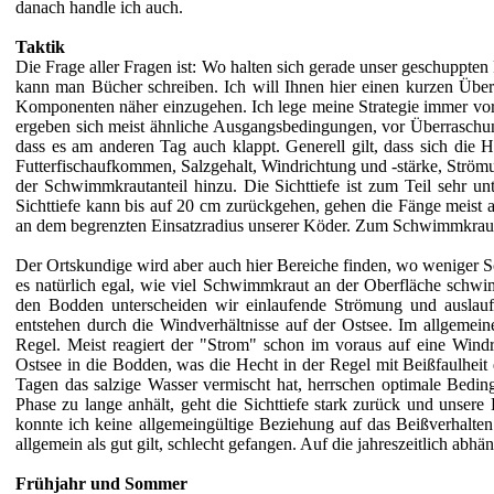
danach handle ich auch.
Taktik
Die Frage aller Fragen ist: Wo halten sich gerade unser geschuppt
kann man Bücher schreiben. Ich will Ihnen hier einen kurzen Über
Komponenten näher einzugehen. Ich lege meine Strategie immer vor 
ergeben sich meist ähnliche Ausgangsbedingungen, vor Überraschung
dass es am anderen Tag auch klappt. Generell gilt, dass sich die 
Futterfischaufkommen, Salzgehalt, Windrichtung und -stärke, Strö
der Schwimmkrautanteil hinzu. Die Sichttiefe ist zum Teil sehr unt
Sichttiefe kann bis auf 20 cm zurückgehen, gehen die Fänge meist au
an dem begrenzten Einsatzradius unserer Köder. Zum Schwimmkraut bl
Der Ortskundige wird aber auch hier Bereiche finden, wo weniger Sc
es natürlich egal, wie viel Schwimmkraut an der Oberfläche schw
den Bodden unterscheiden wir einlaufende Strömung und auslau
entstehen durch die Windverhältnisse auf der Ostsee. Im allgemein
Regel. Meist reagiert der "Strom" schon im voraus auf eine Win
Ostsee in die Bodden, was die Hecht in der Regel mit Beißfaulheit 
Tagen das salzige Wasser vermischt hat, herrschen optimale Bed
Phase zu lange anhält, geht die Sichttiefe stark zurück und unser
konnte ich keine allgemeingültige Beziehung auf das Beißverhalten 
allgemein als gut gilt, schlecht gefangen. Auf die jahreszeitlich abh
Frühjahr und Sommer