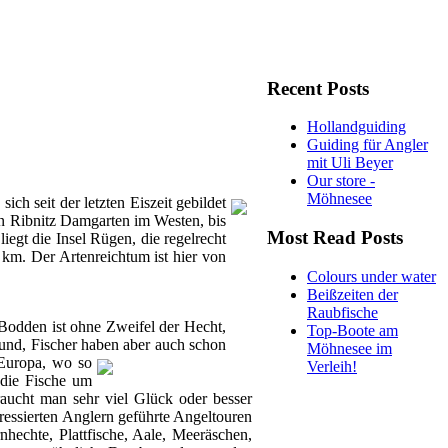
Recent Posts
Hollandguiding
Guiding für Angler
mit Uli Beyer
Our store -
Möhnesee
h seit der letzten Eiszeit gebildet
on Ribnitz Damgarten im Westen, bis
Most Read Posts
iegt die Insel Rügen, die regelrecht
km. Der Artenreichtum ist hier von
Colours under water
Beißzeiten der
Raubfische
r Bodden ist ohne Zweifel der Hecht,
Top-Boote am
fund, Fischer haben aber auch schon
Möhnesee im
 Europa, wo so
Verleih!
 die Fische um
raucht man sehr viel Glück oder besser
ressierten Anglern geführte Angeltouren
echte, Plattfische, Aale, Meeräschen,