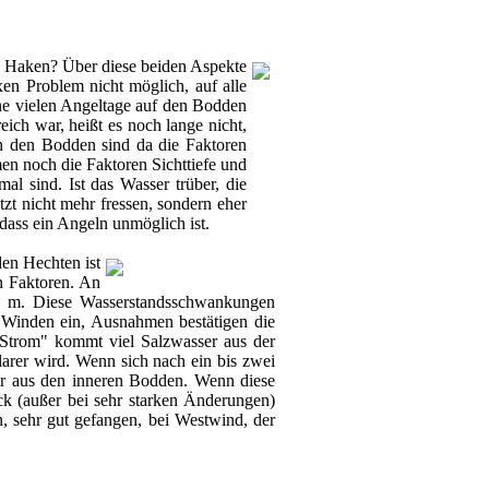
en Haken? Über diese beiden Aspekte
en Problem nicht möglich, auf alle
ine vielen Angeltage auf den Bodden
ich war, heißt es noch lange nicht,
In den Bodden sind da die Faktoren
n noch die Faktoren Sichttiefe und
al sind. Ist das Wasser trüber, die
tzt nicht mehr fressen, sondern eher
dass ein Angeln unmöglich ist.
den Hechten ist
n Faktoren. An
,5 m. Diese Wasserstandsschwankungen
n Winden ein, Ausnahmen bestätigen die
"Strom" kommt viel Salzwasser aus der
larer wird. Wenn sich nach ein bis zwei
er aus den inneren Bodden. Wenn diese
ck (außer bei sehr starken Änderungen)
n, sehr gut gefangen, bei Westwind, der