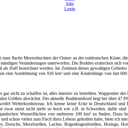
Jobs
Login
an flache Meeresbuchten der Ostsee an der ostdeutschen Küste, die sic
, ständigen Veränderungen unterworfen. Die Bodden erstrecken sich v
l als Haff bezeichnet werden. Im Zentrum dieses gewaltigen Gebietes l
 hat eine Ausdehnung von 926 km² und eine Küstenlänge von fast 600 
s gar nicht zu schaffen ist, alles intensiv zu betreiben. Wappentier de
talen Größen abwächst. Der aktuelle Boddenrekord liegt bei über 47 P
Zweifel Weltrekordniveau. Ich kenne keine Ecke in Deutschland und
st zwar meist nicht mehr so hoch wie z.B. in Schweden, dafür sind
 gigantischen Wasserflächen von mehreren 100 km² zu finden. Dazu b
 und schon vielen zum Fisch ihres Lebens geholfen habe, biete ich inte
Dorsche, Meerforellen, Lachse, Regenbogenforellen, Heringe, Hornh