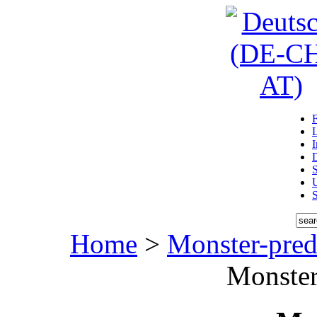
D
U
Home
>
Monster-pred
Monster