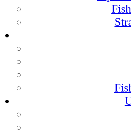
Fish
Str
Fis
U