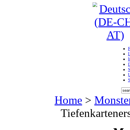
D
U
Home
>
Monste
Tiefenkartener