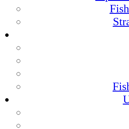
Fish
Str
Fis
U