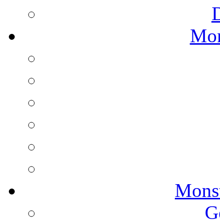
Mon
Monst
G