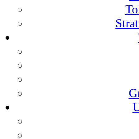
To
Stra
G
U