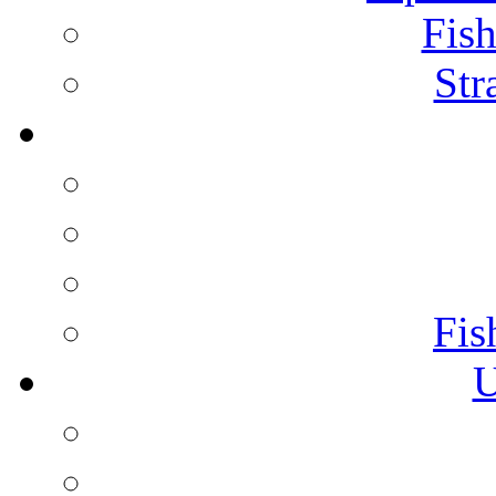
Fish
Str
Fis
U