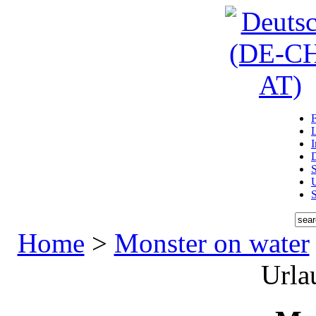
D
U
Home
>
Monster on water
Urlau