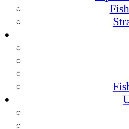
Fish
Str
Fis
U