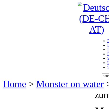
D
U
Home
>
Monster on water
zum