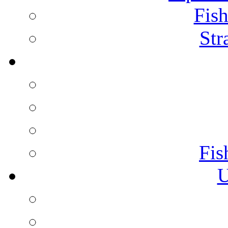
Fish
Str
Fis
U