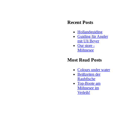
Recent Posts
Hollandguiding
Guiding für Angler
mit Uli Beyer
Our store -
Möhnesee
Most Read Posts
Colours under water
Beißzeiten der
Raubfische
Top-Boote am
Möhnesee im
Verleih!