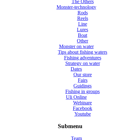
The Others
Monster-technology
Rods
Reels
Line
Lures
Boat
Other
Monster on water
Tips about fishing waters
Fishing adventures
Strategy on water
Dates
Our store
Fairs
Guidings
Fishing in groups
Uli Online
Webinare
Facebook
Youtube
Submenu
Team