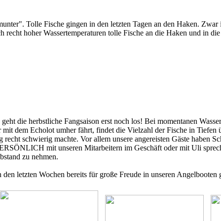
-munter". Tolle Fische gingen in den letzten Tagen an den Haken. Zwar is
h recht hoher Wassertemperaturen tolle Fische an die Haken und in di
h geht die herbstliche Fangsaison erst noch los! Bei momentanen Wasse
r mit dem Echolot umher fährt, findet die Vielzahl der Fische in Tiefe
g recht schwierig machte. Vor allem unsere angereisten Gäste haben Sc
PERSÖNLICH mit unseren Mitarbeitern im Geschäft oder mit Uli sprech
Abstand zu nehmen.
n den letzten Wochen bereits für große Freude in unseren Angelbooten 