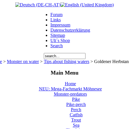
Forum
Links
Impressum
Datenschutzerklärung
Sitemap
Uli´s Shop
Search
e
>
Monster on water
>
Tips about fishing waters
> Goldener Herbstan
Main Menu
Home
NEU: Mega-Fachmarkt Möhnesee
Monster-predators
Pike
Pike-perch
Perch
Catfish
Trout
Sea