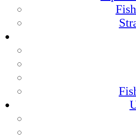
Fish
Str
Fis
U