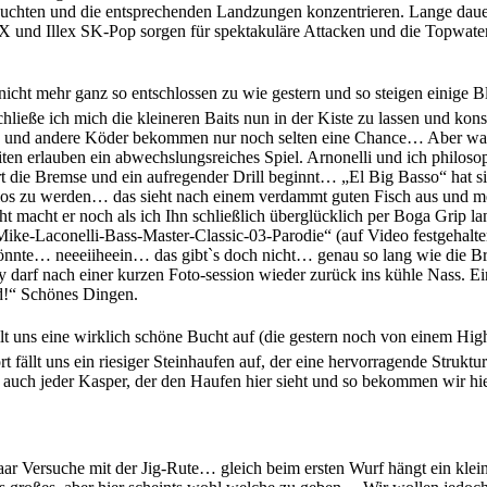
Buchten und die entsprechenden Landzungen konzentrieren. Lange dauert
und Illex SK-Pop sorgen für spektakuläre Attacken und die Topwatersu
icht mehr ganz so entschlossen zu wie gestern und so steigen einige Bl
chließe ich mich die kleineren Baits nun in der Kiste zu lassen und ko
X und andere Köder bekommen nur noch selten eine Chance… Aber waru
ten erlauben ein abwechslungsreiches Spiel. Arnonelli und ich philos
rrt die Bremse und ein aufregender Drill beginnt… „El Big Basso“ hat s
 los zu werden… das sieht nach einem verdammt guten Fisch aus und mei
ht macht er noch als ich Ihn schließlich überglücklich per Boga Grip 
Mike-Laconelli-Bass-Master-Classic-03-Parodie“ (auf Video festgehalte
könnte… neeeiiheein… das gibt`s doch nicht… genau so lang wie die B
arf nach einer kurzen Foto-session wieder zurück ins kühle Nass. Ein 
nd!“ Schönes Dingen.
 uns eine wirklich schöne Bucht auf (die gestern noch von einem High
t fällt uns ein riesiger Steinhaufen auf, der eine hervorragende Strukt
 auch jeder Kasper, der den Haufen hier sieht und so bekommen wir hie
aar Versuche mit der Jig-Rute… gleich beim ersten Wurf hängt ein klein