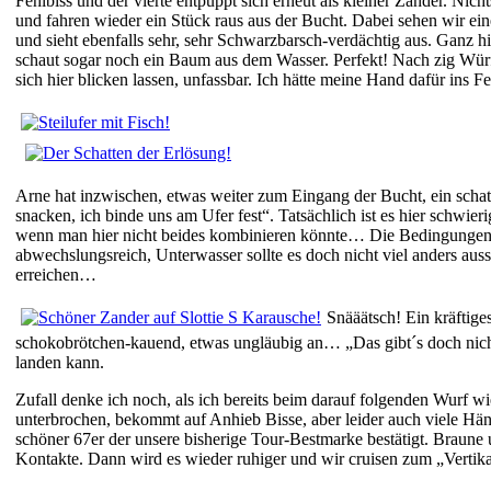
Fehlbiss und der vierte entpuppt sich erneut als kleiner Zander. Ni
und fahren wieder ein Stück raus aus der Bucht. Dabei sehen wir eine
und sieht ebenfalls sehr, sehr Schwarzbarsch-verdächtig aus. Ganz 
schaut sogar noch ein Baum aus dem Wasser. Perfekt! Nach zig Würfen 
sich hier blicken lassen, unfassbar. Ich hätte meine Hand dafür ins 
Arne hat inzwischen, etwas weiter zum Eingang der Bucht, ein scha
snacken, ich binde uns am Ufer fest“. Tatsächlich ist es hier schwier
wenn man hier nicht beides kombinieren könnte… Die Bedingungen sehe
abwechslungsreich, Unterwasser sollte es doch nicht viel anders au
erreichen…
Snääätsch! Ein kräftige
schokobrötchen-kauend, etwas ungläubig an… „Das gibt´s doch nicht
landen kann.
Zufall denke ich noch, als ich bereits beim darauf folgenden Wurf w
unterbrochen, bekommt auf Anhieb Bisse, aber leider auch viele Häng
schöner 67er der unsere bisherige Tour-Bestmarke bestätigt. Braune
Kontakte. Dann wird es wieder ruhiger und wir cruisen zum „Vertik