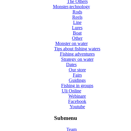
The Others
Monster-technology
Rods
Reels
Line
Lures
Boat
Other
Monster on water
Tips about fishing waters
Fishing adventures
Strategy on water
Dates
Our store
Fairs
Guidings
Fishing in groups
Uli Online
Webinare
Facebook
Youtube
Submenu
Team