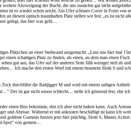
chts großes, aber hier scheints wohl welche zu geben… Wir wollen jedo
 weitere Abzweigung der Bucht, die uns zunächst gar nicht aufgefallen i
hinten ist es wieder schön seicht. Am Ufer schönes Cover in Form von 
an diesem optisch traumhaften Platz stellen wir fest: „es ist nicht all
Feuer gelegt, das hier was geht…
ttiges Plätzchen an einer Steilwand ausgemacht: „Lass uns hier mal 1
iger einen schattigen Platz zu finden, als einen, an dem man einen Fisc
n gut aus, das Ufer auf der anderen Seite fällt weniger steil ab und d
ssehen… Ich mache den ersten Wurf mit einem braunem Slotti S und sch
s Tock durchfährt die Baitjigger M und wird mit einem saftigen Anhieb 
…“ Der ist gar nicht soooo schlecht… stelle ich grinsend fest, ehe 
ieder einen Biss bekomme, den ich aber nicht haken kann. Auch Arnonel
er und Abrisse. Während er mit anknoten beschäftigt ist kann ich weit
 und goldene Gummis funzen jetzt hier prächtig, Slotti S, Manns Action
al-Spot“ von gestern…