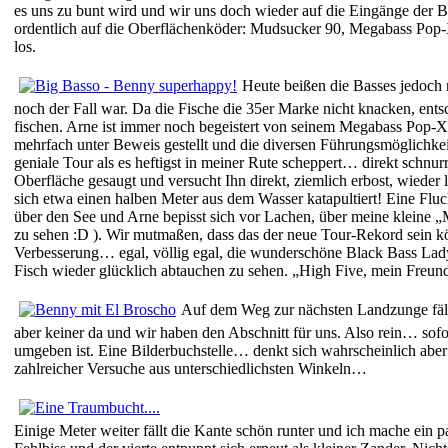
es uns zu bunt wird und wir uns doch wieder auf die Eingänge der 
ordentlich auf die Oberflächenköder: Mudsucker 90, Megabass Pop-X 
los.
Heute beißen die Basses jedoch n
noch der Fall war. Da die Fische die 35er Marke nicht knacken, ents
fischen. Arne ist immer noch begeistert von seinem Megabass Pop-
mehrfach unter Beweis gestellt und die diversen Führungsmöglichkei
geniale Tour als es heftigst in meiner Rute scheppert… direkt schnu
Oberfläche gesaugt und versucht Ihn direkt, ziemlich erbost, wieder
sich etwa einen halben Meter aus dem Wasser katapultiert! Eine Fluc
über den See und Arne bepisst sich vor Lachen, über meine kleine „
zu sehen :D ). Wir mutmaßen, dass das der neue Tour-Rekord sein 
Verbesserung… egal, völlig egal, die wunderschöne Black Bass Lady d
Fisch wieder glücklich abtauchen zu sehen. „High Five, mein Freu
Auf dem Weg zur nächsten Landzunge fällt
aber keiner da und wir haben den Abschnitt für uns. Also rein… sofor
umgeben ist. Eine Bilderbuchstelle… denkt sich wahrscheinlich aber
zahlreicher Versuche aus unterschiedlichsten Winkeln…
Einige Meter weiter fällt die Kante schön runter und ich mache ein p