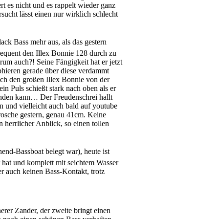
 es nicht und es rappelt wieder ganz
cht lässt einen nur wirklich schlecht
ack Bass mehr aus, als das gestern
nsequent den Illex Bonnie 128 durch zu
m auch?! Seine Fängigkeit hat er jetzt
ophieren gerade über diese verdammt
ich den großen Illex Bonnie von der
n Puls schießt stark nach oben als er
landen kann… Der Freudenschrei hallt
n und vielleicht auch bald auf youtube
rosche gestern, genau 41cm. Keine
herrlicher Anblick, so einen tollen
end-Bassboat belegt war), heute ist
ur hat und komplett mit seichtem Wasser
r auch keinen Bass-Kontakt, trotz
erer Zander, der zweite bringt einen