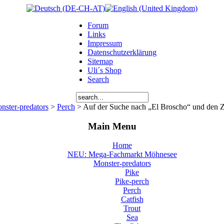
Forum
Links
Impressum
Datenschutzerklärung
Sitemap
Uli´s Shop
Search
nster-predators
>
Perch
> Auf der Suche nach „El Broscho“ und den Z
Main Menu
Home
NEU: Mega-Fachmarkt Möhnesee
Monster-predators
Pike
Pike-perch
Perch
Catfish
Trout
Sea