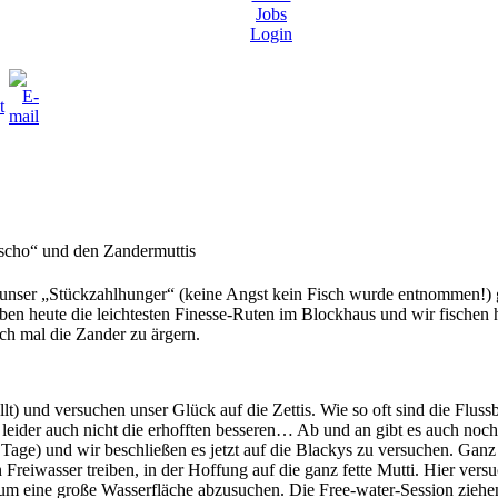
Jobs
Login
scho“ und den Zandermuttis
 unser „Stückzahlhunger“ (keine Angst kein Fisch wurde entnommen!) ge
ben heute die leichtesten Finesse-Ruten im Blockhaus und wir fischen h
h mal die Zander zu ärgern.
llt) und versuchen unser Glück auf die Zettis. Wie so oft sind die Fluss
eider auch nicht die erhofften besseren… Ab und an gibt es auch noch 
Tage) und wir beschließen es jetzt auf die Blackys zu versuchen. Ganz g
Freiwasser treiben, in der Hoffung auf die ganz fette Mutti. Hier versu
um eine große Wasserfläche abzusuchen. Die Free-water-Session ziehen