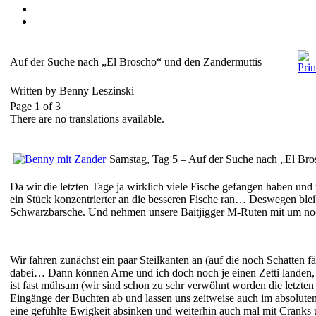
Auf der Suche nach „El Broscho“ und den Zandermuttis
Written by Benny Leszinski
Page 1 of 3
There are no translations available.
Samstag, Tag 5 – Auf der Suche nach „El Bro
Da wir die letzten Tage ja wirklich viele Fische gefangen haben und
ein Stück konzentrierter an die besseren Fische ran… Deswegen blei
Schwarzbarsche. Und nehmen unsere Baitjigger M-Ruten mit um noc
Wir fahren zunächst ein paar Steilkanten an (auf die noch Schatten fä
dabei… Dann können Arne und ich doch noch je einen Zetti landen, l
ist fast mühsam (wir sind schon zu sehr verwöhnt worden die letzten 
Eingänge der Buchten ab und lassen uns zeitweise auch im absoluten 
eine gefühlte Ewigkeit absinken und weiterhin auch mal mit Cranks 