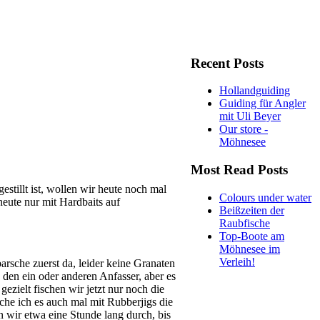
Recent Posts
Hollandguiding
Guiding für Angler
mit Uli Beyer
Our store -
Möhnesee
Most Read Posts
stillt ist, wollen wir heute noch mal
Colours under water
eute nur mit Hardbaits auf
Beißzeiten der
Raubfische
Top-Boote am
Möhnesee im
Verleih!
barsche zuerst da, leider keine Granaten
den ein oder anderen Anfasser, aber es
ezielt fischen wir jetzt nur noch die
che ich es auch mal mit Rubberjigs die
 wir etwa eine Stunde lang durch, bis