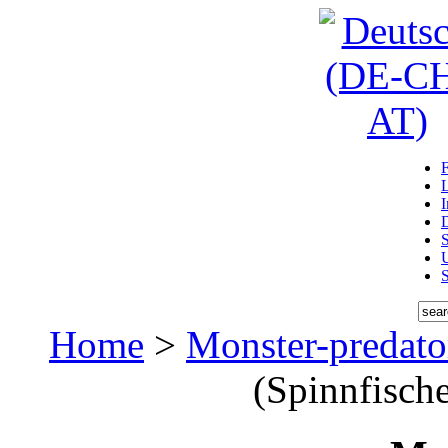
D
U
Home
>
Monster-predato
(Spinnfisch