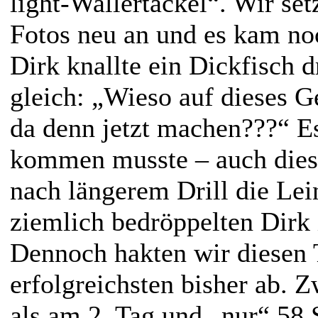
light-Wallertackel“. Wir set
Fotos neu an und es kam noc
Dirk knallte ein Dickfisch d
gleich: „Wieso auf dieses G
da denn jetzt machen???“ E
kommen musste – auch diese
nach längerem Drill die Lei
ziemlich bedröppelten Dirk
Dennoch hakten wir diesen 
erfolgreichsten bisher ab. 
als am 2. Tag und „nur“ 58 