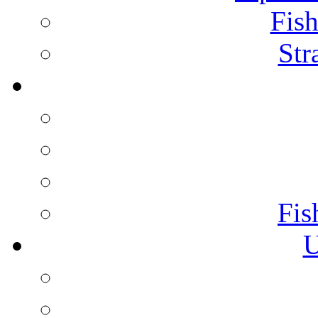
Fish
Str
Fis
U