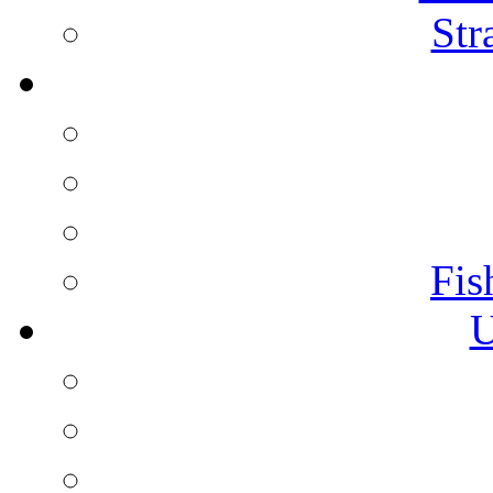
Str
Fis
U