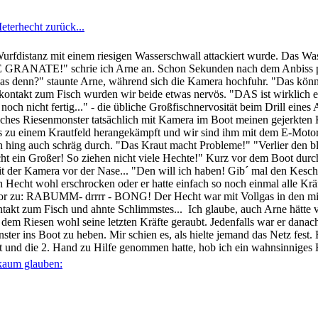
Wurfdistanz mit einem riesigen Wasserschwall attackiert wurde. Das Was
E GRANATE!" schrie ich Arne an. Schon Sekunden nach dem Anbiss pf
t das denn?" staunte Arne, während sich die Kamera hochfuhr. "Das kön
tkontakt zum Fisch wurden wir beide etwas nervös. "DAS ist wirklich e
 noch nicht fertig..." - die übliche Großfischnervosität beim Drill ein
 solches Riesenmonster tatsächlich mit Kamera im Boot meinen gejerkte
is zu einem Krautfeld herangekämpft und wir sind ihm mit dem E-Motor
 hing auch schräg durch. "Das Kraut macht Probleme!" "Verlier den bl
echt ein Großer! So ziehen nicht viele Hechte!" Kurz vor dem Boot durch
t der Kamera vor der Nase... "Den will ich haben! Gib´ mal den Kesche
n Hecht wohl erschrocken oder er hatte einfach so noch einmal alle Kräf
or zu: RABUMM- drrrr - BONG! Der Hecht war mit Vollgas in den mit
ntakt zum Fisch und ahnte Schlimmstes... Ich glaube, auch Arne hätte 
 dem Riesen wohl seine letzten Kräfte geraubt. Jedenfalls war er danac
ster ins Boot zu heben. Mir schien es, als hielte jemand das Netz fest.
 und die 2. Hand zu Hilfe genommen hatte, hob ich ein wahnsinniges 