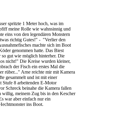
ser spritzte 1 Meter hoch, was im
iff meine Rolle wie wahnsinnig und
nte eins von den legendären Monstern
twas richtig Gutes!" - "Verlier den
es Ausnahmefisches machte sich im Boot
n Köder genommen hatte. Das Biest
 so gut wie möglich hinterher. Die
os nicht!" Die Kreise wurden kleiner,
brach der Fisch ein erstes Mal die
r rüber..." Arne reichte mir mit Kamera
te gesammelt und ist mit einer
 Stufe 8 arbeitenden E-Motor
vor Schreck beinahe die Kamera fallen
h willig, meinem Zug bis in den Kescher
 Es war aber einfach nur ein
Hechtmonster ins Boot.