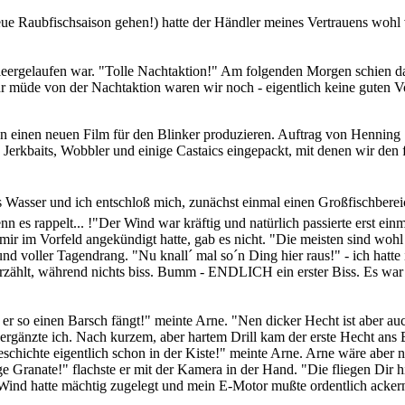
e neue Raubfischsaison gehen!) hatte der Händler meines Vertrauens woh
 leergelaufen war. "Tolle Nachtaktion!" Am folgenden Morgen schien 
hr müde von der Nachtaktion waren wir noch - eigentlich keine guten Vor
ten einen neuen Film für den Blinker produzieren. Auftrag von Henning 
baits, Wobbler und einige Castaics eingepackt, mit denen wir den f
´s Wasser und ich entschloß mich, zunächst einmal einen Großfischberei
nn es rappelt... !"Der Wind war kräftig und natürlich passierte erst ei
ir im Vorfeld angekündigt hatte, gab es nicht. "Die meisten sind wohl 
d voller Tagendrang. "Nu knall´ mal so´n Ding hier raus!" - ich hatte 
erzählt, während nichts biss. Bumm - ENDLICH ein erster Biss. Es war a
r so einen Barsch fängt!" meinte Arne. "Nen dicker Hecht ist aber au
rgänzte ich. Nach kurzem, aber hartem Drill kam der erste Hecht ans B
schichte eigentlich schon in der Kiste!" meinte Arne. Arne wäre aber n
e Granate!" flachste er mit der Kamera in der Hand. "Die fliegen Dir hi
Wind hatte mächtig zugelegt und mein E-Motor mußte ordentlich ackern.