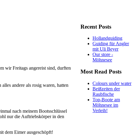
Recent Posts
Hollandguiding
Guiding für Angler
mit Uli Beyer
Our store -
Möhnesee
m wir Freitags angereist sind, durften
Most Read Posts
Colours under water
lles andere als rosig waren, hatten
Beißzeiten der
Raubfische
Top-Boote am
Möhnesee im
Verleih!
 einmal nach meinem Bootsschlüssel
hl nur die Auftriebskörper in den
 mit dem Eimer ausgeschöpft!