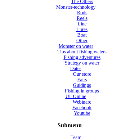
The Others
Monster-technology
Rods
Reels
Line
Lures
Boat
Other
Monster on water
Tips about fishing waters
Fishing adventures
Strategy on water
Dates
Our store
Fairs
Guidings
Fishing in groups
Uli Online
Webinare
Facebook
Youtube
Submenu
Team