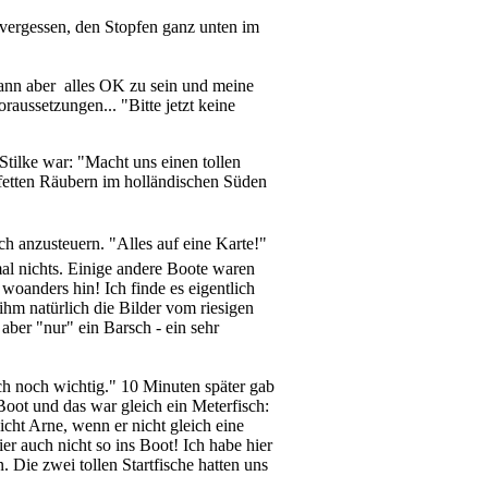
l vergessen, den Stopfen ganz unten im
dann aber alles OK zu sein und meine
aussetzungen... "Bitte jetzt keine
Stilke war: "Macht uns einen tollen
etten Räubern im holländischen Süden
ch anzusteuern. "Alles auf eine Karte!"
nmal nichts. Einige andere Boote waren
woanders hin! Ich finde es eigentlich
ihm natürlich die Bilder vom riesigen
ber "nur" ein Barsch - ein sehr
ch noch wichtig." 10 Minuten später gab
oot und das war gleich ein Meterfisch:
icht Arne, wenn er nicht gleich eine
er auch nicht so ins Boot! Ich habe hier
 Die zwei tollen Startfische hatten uns