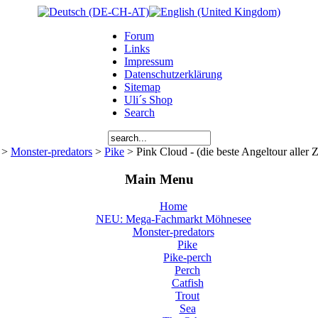
Forum
Links
Impressum
Datenschutzerklärung
Sitemap
Uli´s Shop
Search
>
Monster-predators
>
Pike
> Pink Cloud - (die beste Angeltour aller Z
Main Menu
Home
NEU: Mega-Fachmarkt Möhnesee
Monster-predators
Pike
Pike-perch
Perch
Catfish
Trout
Sea