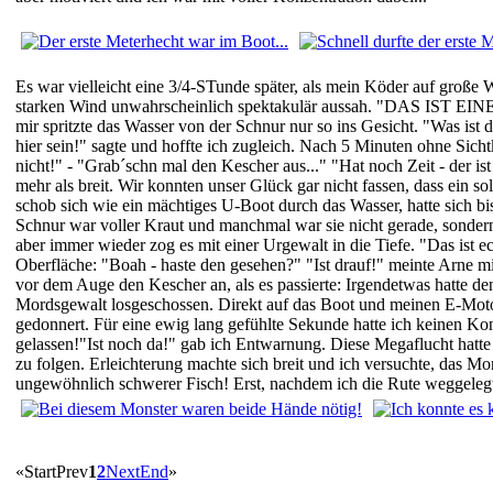
Es war vielleicht eine 3/4-STunde später, als mein Köder auf große 
starken Wind unwahrscheinlich spektakulär aussah. "DAS IST EIN
mir spritzte das Wasser von der Schnur nur so ins Gesicht. "Was is
hier sein!" sagte und hoffte ich zugleich. Nach 5 Minuten ohne Sich
nicht!" - "Grab´schn mal den Kescher aus..." "Hat noch Zeit - der ist
mehr als breit. Wir konnten unser Glück gar nicht fassen, dass ein
schob sich wie ein mächtiges U-Boot durch das Wasser, hatte sich b
Schnur war voller Kraut und manchmal war sie nicht gerade, sondern
aber immer wieder zog es mit einer Urgewalt in die Tiefe. "Das ist 
Oberfläche: "Boah - haste den gesehen?" "Ist drauf!" meinte Arne mi
vor dem Auge den Kescher an, als es passierte: Irgendetwas hatte de
Mordsgewalt losgeschossen. Direkt auf das Boot und meinen E-Mot
gedonnert. Für eine ewig lang gefühlte Sekunde hatte ich keinen Ko
gelassen!"Ist noch da!" gab ich Entwarnung. Diese Megaflucht hatte
zu folgen. Erleichterung machte sich breit und ich versuchte, das Mon
ungewöhnlich schwerer Fisch! Erst, nachdem ich die Rute weggelegt
«
Start
Prev
1
2
Next
End
»