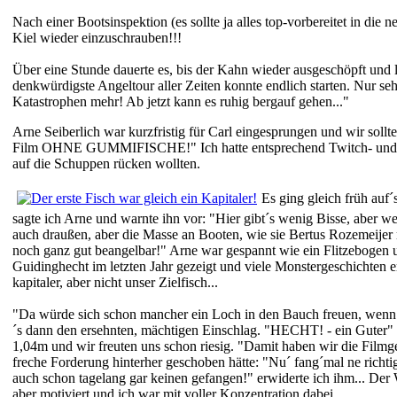
Nach einer Bootsinspektion (es sollte ja alles top-vorbereitet in di
Kiel wieder einzuschrauben!!!
Über eine Stunde dauerte es, bis der Kahn wieder ausgeschöpft und
denkwürdigste Angeltour aller Zeiten konnte endlich starten. Nur se
Katastrophen mehr! Ab jetzt kann es ruhig bergauf gehen..."
Arne Seiberlich war kurzfristig für Carl eingesprungen und wir soll
Film OHNE GUMMIFISCHE!" Ich hatte entsprechend Twitch- und Jerk
auf die Schuppen rücken wollten.
Es ging gleich früh auf
sagte ich Arne und warnte ihn vor: "Hier gibt´s wenig Bisse, aber we
auch draußen, aber die Masse an Booten, wie sie Bertus Rozemeijer m
noch ganz gut beangelbar!" Arne war gespannt wie ein Flitzebogen un
Guidinghecht im letzten Jahr gezeigt und viele Monstergeschichten 
kapitaler, aber nicht unser Zielfisch...
"Da würde sich schon mancher ein Loch in den Bauch freuen, wenn e
´s dann den ersehnten, mächtigen Einschlag. "HECHT! - ein Guter" e
1,04m und wir freuten uns schon riesig. "Damit haben wir die Filmge
freche Forderung hinterher geschoben hätte: "Nu´ fang´mal ne richtig
auch schon tagelang gar keinen gefangen!" erwiderte ich ihm... Der 
aber motiviert und ich war mit voller Konzentration dabei...