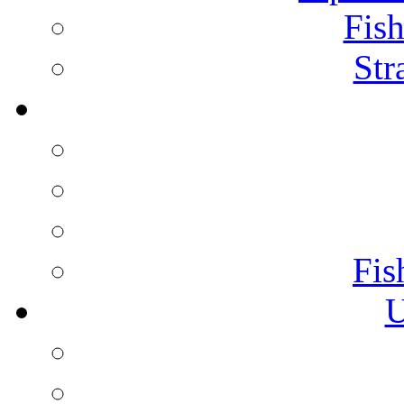
Fish
Str
Fis
U