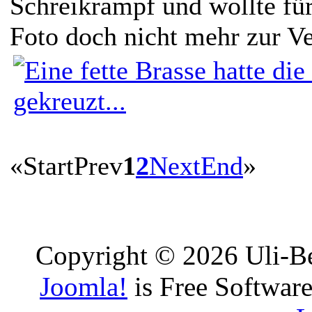
Schreikrampf und wollte für
Foto doch nicht mehr zur Ve
«
Start
Prev
1
2
Next
End
»
Copyright © 2026 Uli-Be
Joomla!
is Free Software