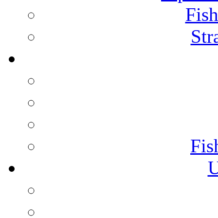
Fish
Str
Fis
U