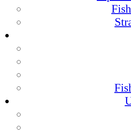
Fish
Str
Fis
U