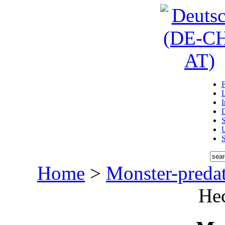
D
U
Home
>
Monster-preda
Hec