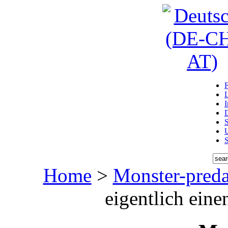
D
U
Home
>
Monster-preda
eigentlich ein