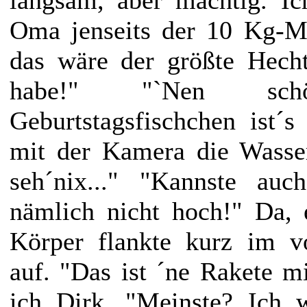
Oma jenseits der 10 Kg-M
das wäre der größte Hecht
habe!" "`Nen schön
Geburtstagsfischchen ist´s
mit der Kamera die Wasser
seh´nix..." "Kannste au
nämlich nicht hoch!" Da, 
Körper flankte kurz im v
auf. "Das ist ´ne Rakete m
ich Dirk.
"Meinste? Ich w