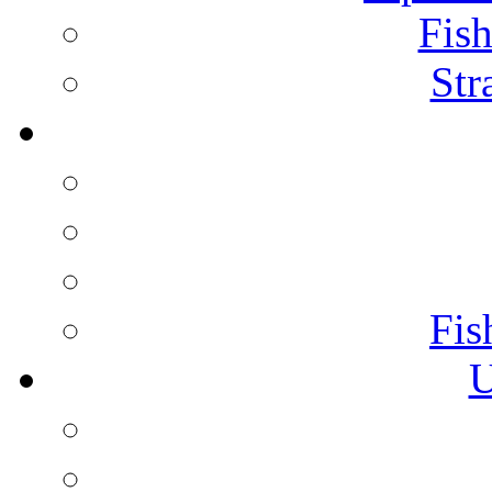
Fish
Str
Fis
U