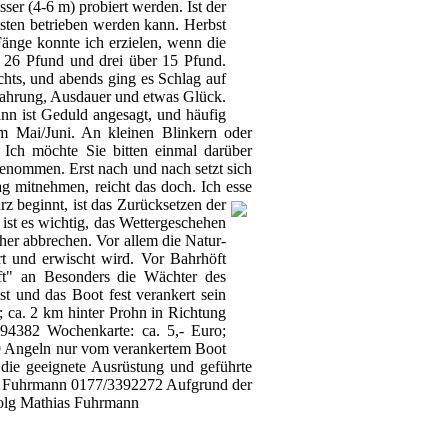
ser (4-6 m) probiert werden. Ist der
sten betrieben werden kann. Herbst
Fänge konnte ich erzielen, wenn die
 26 Pfund und drei über 15 Pfund.
ichts, und abends ging es Schlag auf
rfahrung, Ausdauer und etwas Glück.
ann ist Geduld angesagt, und häufig
m Mai/Juni. An kleinen Blinkern oder
e Ich möchte Sie bitten einmal darüber
enommen. Erst nach und nach setzt sich
g mitnehmen, reicht das doch. Ich esse
z beginnt, ist das Zurücksetzen der
ist es wichtig, das Wettergeschehen
her abbrechen. Vor allem die Natur-
t und erwischt wird. Vor Bahrhöft
aft" an Besonders die Wächter des
st und das Boot fest verankert sein
; ca. 2 km hinter Prohn in Richtung
294382 Wochenkarte: ca. 5,- Euro;
99 Angeln nur vom verankertem Boot
die geeignete Ausrüstung und geführte
ias Fuhrmann 0177/3392272 Aufgrund der
folg Mathias Fuhrmann