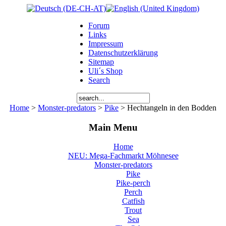
Forum
Links
Impressum
Datenschutzerklärung
Sitemap
Uli´s Shop
Search
Home
>
Monster-predators
>
Pike
> Hechtangeln in den Bodden
Main Menu
Home
NEU: Mega-Fachmarkt Möhnesee
Monster-predators
Pike
Pike-perch
Perch
Catfish
Trout
Sea