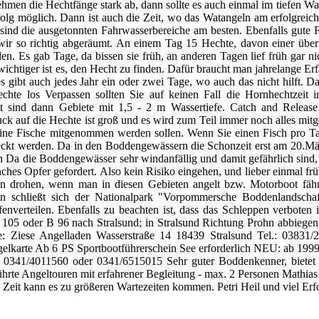
hmen die Hechtfänge stark ab, dann sollte es auch einmal im tiefen Was
lg möglich. Dann ist auch die Zeit, wo das Watangeln am erfolgreich
 sind die ausgetonnten Fahrwasserbereiche am besten. Ebenfalls gute 
ir so richtig abgeräumt. An einem Tag 15 Hechte, davon einer über
len. Es gab Tage, da bissen sie früh, an anderen Tagen lief früh gar n
 wichtiger ist es, den Hecht zu finden. Dafür braucht man jahrelange E
 gibt auch jedes Jahr ein oder zwei Tage, wo auch das nicht hilft. D
te los Verpassen sollten Sie auf keinen Fall die Hornhechtzeit i
 gut sind dann Gebiete mit 1,5 - 2 m Wassertiefe. Catch and Releas
k auf die Hechte ist groß und es wird zum Teil immer noch alles mitg
 keine Fische mitgenommen werden sollen. Wenn Sie einen Fisch pro Ta
eckt werden. Da in den Boddengewässern die Schonzeit erst am 20.Mär
 Da die Boddengewässer sehr windanfällig und damit gefährlich sind, 
es Opfer gefordert. Also kein Risiko eingehen, und lieber einmal frü
en drohen, wenn man in diesen Gebieten angelt bzw. Motorboot fähr
aran schließt sich der Nationalpark "Vorpommersche Boddenlandsch
nverteilen. Ebenfalls zu beachten ist, dass das Schleppen verboten i
 B 105 oder B 96 nach Stralsund; in Stralsund Richtung Prohn abbiegen
e: Ziese Angelladen Wasserstraße 14 18439 Stralsund Tel.: 03831/
ngelkarte Ab 6 PS Sportbootführerschein See erforderlich NEU: ab 19
e 0341/4011560 oder 0341/6515015 Sehr guter Boddenkenner, bietet 
ührte Angeltouren mit erfahrener Begleitung - max. 2 Personen Math
Zeit kann es zu größeren Wartezeiten kommen. Petri Heil und viel Er