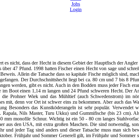
Jobs
Login
es nicht, dass der Hecht in diesem Gebiet der Hauptfisch der Angler 
as über 47 Pfund. 1998 hatten Fischer einen Hecht von sage und schr
 Beweis. Allein die Tatsache dass so kapitale Fische möglich sind, mac
gefangen. Der Durchschnittshecht liegt bei ca. 80 cm und 7 bis 8 Pfund
ngen werden, gibt es nicht. Auch in den Bodden muss jeder Fisch era
ir im Boot einen 1,14 m langen und 24 Pfund schweren Hecht. Der Ang
el die Prohner Wiek und das Mühltief (auch Schwedenstrom) im nö
genes mit, denn vor Ort ist schwer eins zu bekommen. Aber auch das W
tung Besonders das Kunstköderangeln ist sehr populär. Verwendet we
B. Rapala, Nils Master, Turu Ukku) und Gummifische (bis 23 cm). Al
30 mm monofile Schnur. Wichtig ist ein 50 - 80 cm langes Stahlvorfac
her aus den USA, mit extra großen Maschen. Die sind notwendig, son
ahr und jeder Tag
sind anders und dieser Tatsache muss man sich bewu
ktober. Frühjahr und Sommer Generell gilt, im Frühjahr und Sommer s