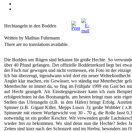
Hechtangeln in den Bodden
Written by Mathias Fuhrmann
There are no translations available.
Die Bodden um Rügen sind bekannt für große Hechte. So verwundert 
über 40 Pfund gefangen. Der offizielle Boddenrekord liegt bei etw
der Fisch nur gewogen und nicht vermessen, ein Foto ist der einzige
Ich bin überzeugt, irgendwann wird dort ein neuer Weltrekordhecht 
Angler klar machen, ein Gewässer, wo ständig nur Meterhechte gefa
Meterhechte ist immer da, so fing im Frühjahr 1999 ein Gast bei m
auf Hecht geangelt. Als Einstiegsgewässer kann ich zum Beispi
erfolgreichsten ist das Bootsangeln, am besten bringt man sein ei
Stellen das Uferangeln (z.B. in den Häfen) bringt Erfolg. Ausrüs
Spinner (z.B. Gigant Killer, Mepps Lusox 3); große Wobbler ( z.
Spinnrute mit einem Wurfgewicht von 30 - 70 g, die Rolle fasst 0,
notwendig ist ein großer Kescher. Wir verwenden große Lachskesc
wieder frei zu bekommen. Wo sind denn nun die Hechte? Jedes J
Zeiten sind kurz nach der Schonzeit und im Herbst, besonders im O