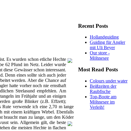
Recent Posts
Hollandguiding
Guiding für Angler
mit Uli Beyer
Our store -
Möhnesee
ist. Es wurden schon etliche Hechte
eibe 62 Pfund im Netz. Leider wurde
Most Read Posts
ht diese Gewässer schon interessant.
. Denn eines sollte sich auch jeder
rbeitet werden. Aber die Chance auf
Colours under water
ler hatte vorher noch nie ernsthaft
Beißzeiten der
rdlichen Strelasund empfehlen. Am
Raubfische
atangeln im Frühjahr und an einigen
Top-Boote am
rden große Blinker (z.B. Effzett);
Möhnesee im
s Rute verwende ich eine 2,70 m lange
Verleih!
h mit einem kräftigen Wirbel. Ebenfalls
st braucht man zu lange, um den Köder
sst sein. Allgemein gilt, die beste
tehen die meisten Hechte in flachen