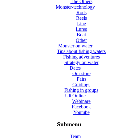
The Others
Monster-technology
Rods
Reels
Line
Lures
Boat
Other
Monster on water
Tips about fishing waters
Fishing adventures
Strategy on water
Dates
Our store
Fairs
Guidings
Fishing in groups
Uli Online
Webinare
Facebook
Youtube
Submenu
Team