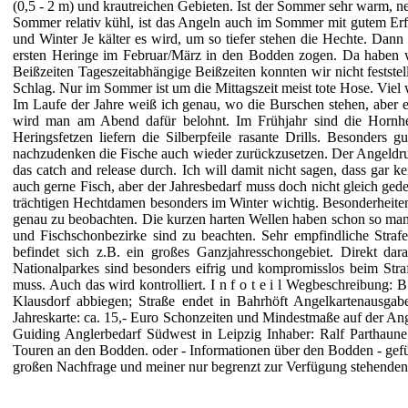
(0,5 - 2 m) und krautreichen Gebieten. Ist der Sommer sehr warm, ne
Sommer relativ kühl, ist das Angeln auch im Sommer mit gutem Erfo
und Winter Je kälter es wird, um so tiefer stehen die Hechte. Dann
ersten Heringe im Februar/März in den Bodden zogen. Da haben w
Beißzeiten Tageszeitabhängige Beißzeiten konnten wir nicht feststel
Schlag. Nur im Sommer ist um die Mittagszeit meist tote Hose. Viel
Im Laufe der Jahre weiß ich genau, wo die Burschen stehen, aber es
wird man am Abend dafür belohnt. Im Frühjahr sind die Hornhech
Heringsfetzen liefern die Silberpfeile rasante Drills. Besonders
nachzudenken die Fische auch wieder zurückzusetzen. Der Angeldruc
das catch and release durch. Ich will damit nicht sagen, dass gar
auch gerne Fisch, aber der Jahresbedarf muss
doch nicht gleich ged
trächtigen Hechtdamen besonders im Winter wichtig. Besonderheiten
genau zu beobachten. Die kurzen harten Wellen haben schon so manch
und Fischschonbezirke sind zu beachten. Sehr empfindliche Straf
befindet sich z.B. ein großes Ganzjahresschongebiet. Direkt d
Nationalparkes sind besonders eifrig und kompromisslos beim Strafe
muss. Auch das wird kontrolliert. I n f o t e i l Wegbeschreibung:
Klausdorf abbiegen; Straße endet in Bahrhöft Angelkartenausgab
Jahreskarte: ca. 15,- Euro Schonzeiten und Mindestmaße auf der A
Guiding Anglerbedarf Südwest in Leipzig Inhaber: Ralf Parthaun
Touren an den Bodden. oder - Informationen über den Bodden - gef
großen Nachfrage und meiner nur begrenzt zur Verfügung stehenden 