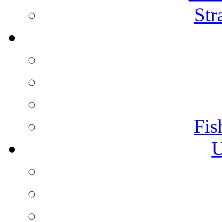
Str
Fis
U