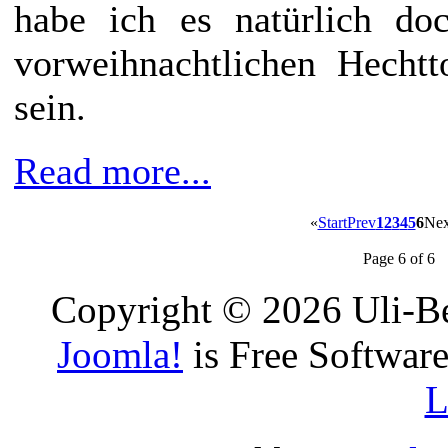
habe ich es natürlich d
vorweihnachtlichen Hecht
sein.
Read more...
«
Start
Prev
1
2
3
4
5
6
Nex
Page 6 of 6
Copyright © 2026 Uli-Be
Joomla!
is Free Software
L