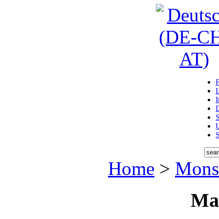
D
U
Home
>
Monst
Ma