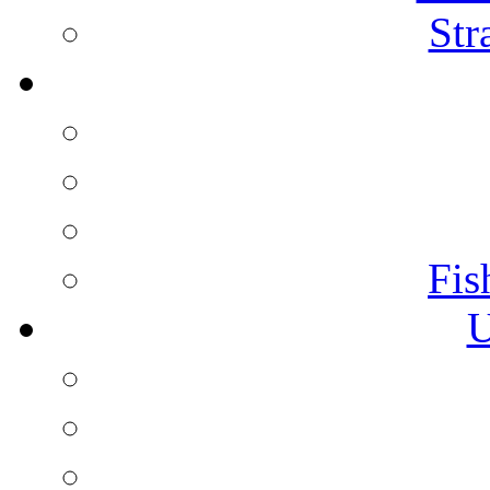
Str
Fis
U