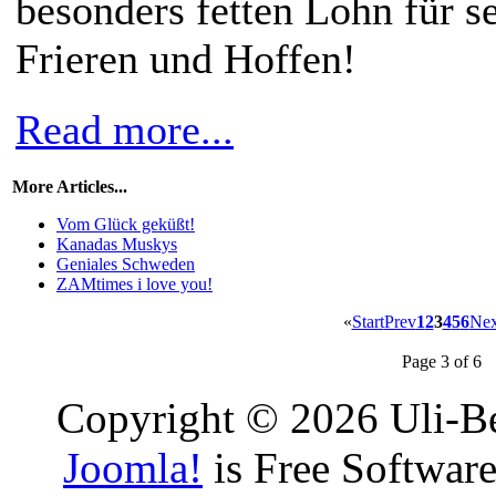
besonders fetten Lohn für s
Frieren und Hoffen!
Read more...
More Articles...
Vom Glück geküßt!
Kanadas Muskys
Geniales Schweden
ZAMtimes i love you!
«
Start
Prev
1
2
3
4
5
6
Nex
Page 3 of 6
Copyright © 2026 Uli-Be
Joomla!
is Free Software