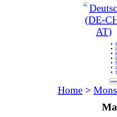
D
U
Home
>
Monst
Ma