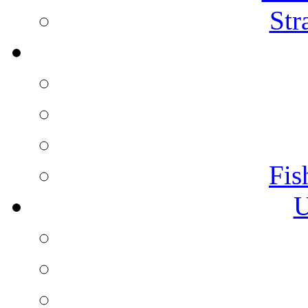
Str
Fis
U