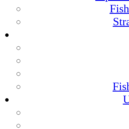
Fish
Str
Fis
U