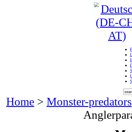
D
U
Home
>
Monster-predators
Anglerpar