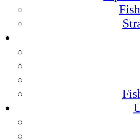
Fish
Str
Fis
U