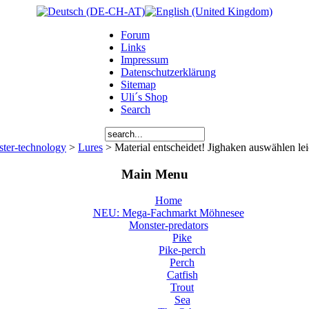
Forum
Links
Impressum
Datenschutzerklärung
Sitemap
Uli´s Shop
Search
ter-technology
>
Lures
> Material entscheidet! Jighaken auswählen lei
Main Menu
Home
NEU: Mega-Fachmarkt Möhnesee
Monster-predators
Pike
Pike-perch
Perch
Catfish
Trout
Sea