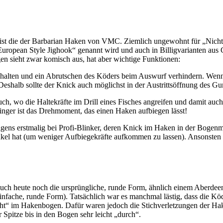
 ist die der Barbarian Haken von VMC. Ziemlich ungewohnt für „Nicht
European Style Jighook“ genannt wird und auch in Billigvarianten au
n sieht zwar komisch aus, hat aber wichtige Funktionen:
ehalten und ein Abrutschen des Köders beim Auswurf verhindern. Wen
t! Deshalb sollte der Knick auch möglichst in der Austrittsöffnung des 
h, wo die Haltekräfte im Drill eines Fisches angreifen und damit auch 
ringer ist das Drehmoment, das einen Haken aufbiegen lässt!
gens erstmalig bei Profi-Blinker, deren Knick im Haken in der Bogenmi
el hat (um weniger Aufbiegekräfte aufkommen zu lassen). Ansonsten si
uch heute noch die ursprüngliche, runde Form, ähnlich einem Aberdee
ache, runde Form). Tatsächlich war es manchmal lästig, dass die Köde
cht“ im Hakenbogen. Dafür waren jedoch die Stichverletzungen der Ha
 Spitze bis in den Bogen sehr leicht „durch“.