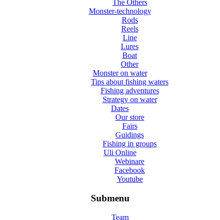
The Others
Monster-technology
Rods
Reels
Line
Lures
Boat
Other
Monster on water
Tips about fishing waters
Fishing adventures
Strategy on water
Dates
Our store
Fairs
Guidings
Fishing in groups
Uli Online
Webinare
Facebook
Youtube
Submenu
Team