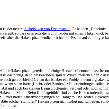
n ist der neuere
Sichelhaken von Dreamtackle
. Er hat den „Halteknic
 vereint, so dass einerseits die Gummiköder mit einem Hakenknick bes
eits aber die Hakenspitze deutlich leichter ins Fischmaul eindringen ka
el über Hakenspitzen geredet und einige Hersteller betonten, dass beson
 ist das richtig, denn ein besonders spitzer Winkel zwischen den Auss
ze auch gerade bleibt! Genau das ist aber ein Problem, denn Jighaken 
ät, wenn sie in harte (Hecht- oder Zander-) Mäuler eindringen sollen. 
nstabil und auch bei kleinen Beanspruchungen verbiegt oder noch schlim
 Haken am Markt. Beim Kauf „gefühlt“ sind etliche Haken ordentlich sch
ich! Unter harten Einsatzbedingungen bei Hängern usw. sollten Hakensp
itte solche „stumpfen“ Hakenspitzen nicht sofort nachschleifen, sonder
r krumm ist.