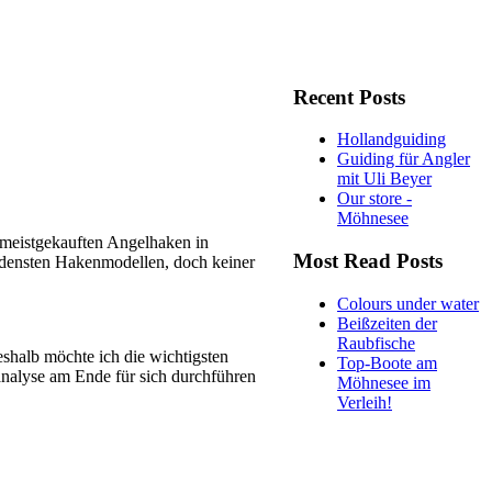
Recent Posts
Hollandguiding
Guiding für Angler
mit Uli Beyer
Our store -
Möhnesee
 meistgekauften Angelhaken in
Most Read Posts
iedensten Hakenmodellen, doch keiner
Colours under water
Beißzeiten der
Raubfische
eshalb möchte ich die wichtigsten
Top-Boote am
analyse am Ende für sich durchführen
Möhnesee im
Verleih!