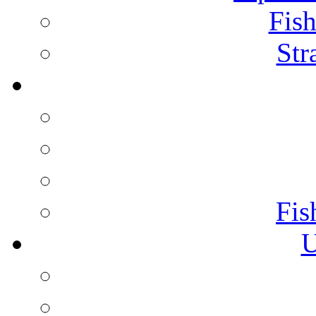
Fish
Str
Fis
U