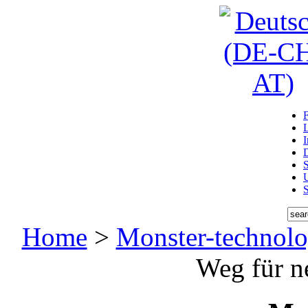
D
U
Home
>
Monster-technol
Weg für n