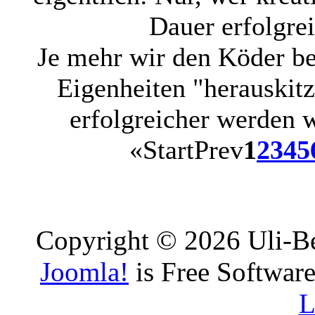
Dauer erfolgrei
Je mehr wir den Köder be
Eigenheiten "herauskitz
erfolgreicher werden w
«
Start
Prev
1
2
3
4
5
Copyright © 2026 Uli-Be
Joomla!
is Free Software
L