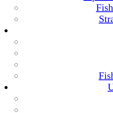
Fish
Str
Fis
U