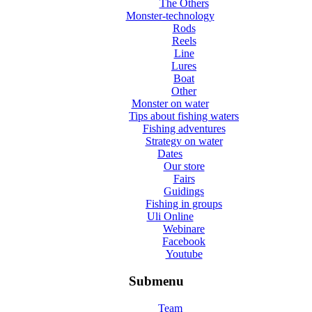
The Others
Monster-technology
Rods
Reels
Line
Lures
Boat
Other
Monster on water
Tips about fishing waters
Fishing adventures
Strategy on water
Dates
Our store
Fairs
Guidings
Fishing in groups
Uli Online
Webinare
Facebook
Youtube
Submenu
Team