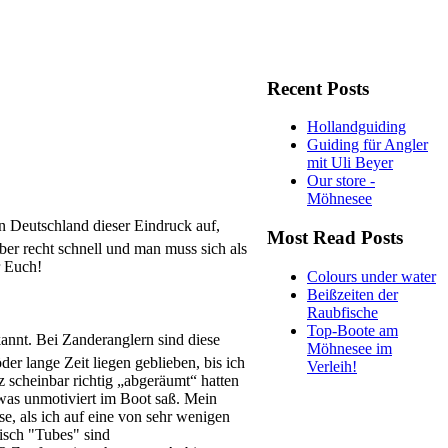
Recent Posts
Hollandguiding
Guiding für Angler
mit Uli Beyer
Our store -
Möhnesee
Deutschland dieser Eindruck auf,
Most Read Posts
ber recht schnell und man muss sich als
r Euch!
Colours under water
Beißzeiten der
Raubfische
Top-Boote am
kannt. Bei Zanderanglern sind diese
Möhnesee im
r lange Zeit liegen geblieben, bis ich
Verleih!
z scheinbar richtig „abgeräumt“ hatten
was unmotiviert im Boot saß. Mein
e, als ich auf eine von sehr wenigen
isch "Tubes" sind