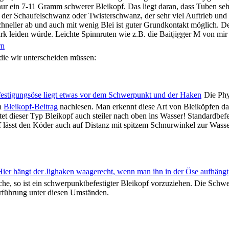
ur ein 7-11 Gramm schwerer Bleikopf. Das liegt daran, dass Tuben se
der Schaufelschwanz oder Twisterschwanz, der sehr viel Auftrieb und 
neller ab und auch mit wenig Blei ist guter Grundkontakt möglich. D
 leiden würde. Leichte Spinnruten wie z.B. die Baitjigger M von mir s
die wir unterscheiden müssen:
Die Phy
en
Bleikopf-Beitrag
nachlesen. Man erkennt diese Art von Bleiköpfen dar
et dieser Typ Bleikopf auch steiler nach oben ins Wasser! Standardbefe
pf lässt den Köder auch auf Distanz mit spitzem Schnurwinkel zur Wasse
che, so ist ein schwerpunktbefestigter Bleikopf vorzuziehen. Die Schw
rführung unter diesen Umständen.