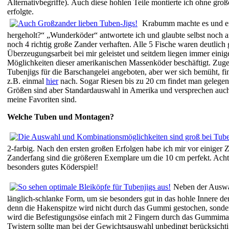
Alternativbegriffe). Auch diese hohlen Teile montierte ich ohne gr
erfolgte.
Krabumm machte es und ein 
hergeholt?“ „Wunderköder“ antwortete ich und glaubte selbst noch an 
noch 4 richtig große Zander verhaften. Alle 5 Fische waren deutlich
Überzeugungsarbeit bei mir geleistet und seitdem liegen immer einig
Möglichkeiten dieser amerikanischen Massenköder beschäftigt. Zuge
Tubenjigs für die Barschangelei angeboten, aber wer sich bemüht, fi
z.B. einmal
hier
nach. Sogar Riesen bis zu 20 cm findet man gelegentl
Größen sind aber Standardauswahl in Amerika und versprechen auch h
meine Favoriten sind.
Welche Tuben und Montagen?
2-farbig. Nach den ersten großen Erfolgen habe ich mir vor einiger 
Zanderfang sind die größeren Exemplare um die 10 cm perfekt. Achte
besonders gutes Köderspiel!
Neben der Auswah
länglich-schlanke Form, um sie besonders gut in das hohle Innere d
denn die Hakenspitze wird nicht durch das Gummi gestochen, sonder
wird die Befestigungsöse einfach mit 2 Fingern durch das Gummimat
Twistern sollte man bei der Gewichtsauswahl unbedingt berücksichtig