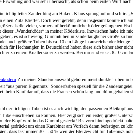
oße Erwartung und war sehr überrascht, als schon beim ersten Wurf nac
richtig fetter Zander hing am Haken. Klaus sprang auf und schrie: „W
einen Zufallstreffer. Doch weit gefehlt, denn insgesamt konnte ich auf
 größer als die vielen, vorher auf herkömmliche Köder gefangenen Fisch
e dieser „Wunderköder“ in meiner Köderkiste. Inzwischen habe ich mich
geben, es ist schwierig, Gummituben in zandertauglicher Größe zu fin
ndet auch größere Tuben bis ca. 10 cm Länge in ausreichender Menge. We
ich für Hechtangler. In Deutschland haben diese sich bisher aber nicht
ier zu einem Knallerköder zu werden. Bei mir sind es ca. 8-10 cm lan
Zu meiner Standardauswahl gehören meist dunkle Tuben in bra
Zeit "aus purem Eigennutz" Sonderfarben speziell für die Zanderangelei
t beim Kauf darauf, dass die Fransen schön lang und dünn gehalten sin
l der richtigen Tuben ist es auch wichtig, den passenden Bleikopf au
er Tube einschieben zu können. Hier zeigt sich ein erster, großer Unt
n der Kopf wird in das Gummi gesteckt! Bis vorn hineingedrückt halt
erial gedrückt um einen Karabiner am Vorfach daran befestigen zu kö
en, dass fast immer 30 – 50 % weniger Bleigewicht für Tubenjigs nötig 