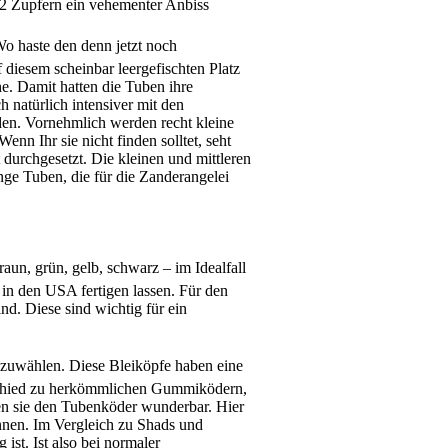
h 2 Zupfern ein vehementer Anbiss
o haste den denn jetzt noch
 diesem scheinbar leergefischten Platz
e. Damit hatten die Tuben ihre
 natürlich intensiver mit den
den. Vornehmlich werden recht kleine
nn Ihr sie nicht finden solltet, seht
 durchgesetzt. Die kleinen und mittleren
ge Tuben, die für die Zanderangelei
un, grün, gelb, schwarz – im Idealfall
 in den USA fertigen lassen. Für den
d. Diese sind wichtig für ein
szuwählen. Diese Bleiköpfe haben eine
erschied zu herkömmlichen Gummiködern,
en sie den Tubenköder wunderbar. Hier
nnen. Im Vergleich zu Shads und
ist. Ist also bei normaler