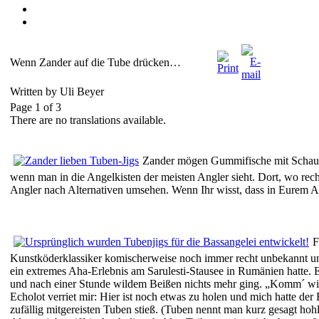
Wenn Zander auf die Tube drücken…
Written by Uli Beyer
Page 1 of 3
There are no translations available.
Zander mögen Gummifische mit Schauf
wenn man in die Angelkisten der meisten Angler sieht. Dort, wo rech
Angler nach Alternativen umsehen. Wenn Ihr wisst, dass in Eurem 
F
Kunstköderklassiker komischerweise noch immer recht unbekannt und 
ein extremes Aha-Erlebnis am Sarulesti-Stausee in Rumänien hatte. E
und nach einer Stunde wildem Beißen nichts mehr ging. „Komm´ wir
Echolot verriet mir: Hier ist noch etwas zu holen und mich hatte de
zufällig mitgereisten Tuben stieß. (Tuben nennt man kurz gesagt ho