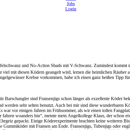
Jobs
Login
elschwanz und No-Action Shads mit V-Schwanz. Zumindest kommt in 
t viel mit diesen Ködern geangelt wird, lernen die heimlichen Räuber a
Angelgewässer Krebse vorkommen, habe ich einen ganz heißen Tipp fü
ür Barschangler sind Fransenjigs schon länger als exzellente Köder be
werden sehr selten benutzt. Auch bei mir sind diese wunderbaren Köde
s war vor einigen Jahren im Frühsommer, als wir einen tollen Fangplat
 fahren woanders hin“, meinte mein Angelkollege Klaus, der schon et
r Ehrgeiz gepackt. Einige Köderexperimente brachten keine weiteren Biss
hle Gummiköder mit Fransen am Ende. Fransenjigs, Tubenjigs oder engl