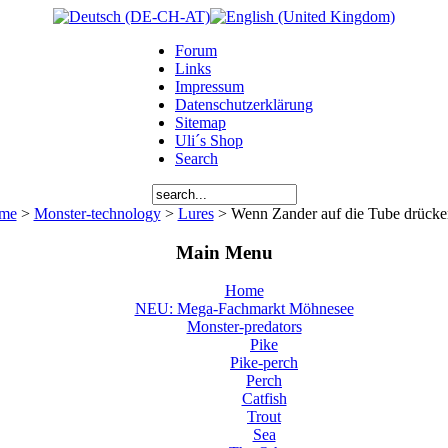
Forum
Links
Impressum
Datenschutzerklärung
Sitemap
Uli´s Shop
Search
me
>
Monster-technology
>
Lures
> Wenn Zander auf die Tube drüc
Main Menu
Home
NEU: Mega-Fachmarkt Möhnesee
Monster-predators
Pike
Pike-perch
Perch
Catfish
Trout
Sea