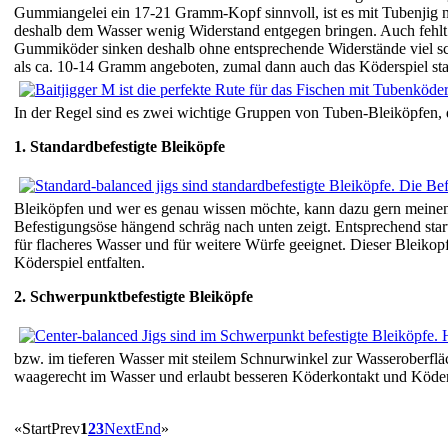
Gummiangelei ein 17-21 Gramm-Kopf sinnvoll, ist es mit Tubenjig n
deshalb dem Wasser wenig Widerstand entgegen bringen. Auch fehlt 
Gummiköder sinken deshalb ohne entsprechende Widerstände viel sch
als ca. 10-14 Gramm angeboten, zumal dann auch das Köderspiel stark
In der Regel sind es zwei wichtige Gruppen von Tuben-Bleiköpfen, 
1. Standardbefestigte Bleiköpfe
Bleiköpfen und wer es genau wissen möchte, kann dazu gern mein
Befestigungsöse hängend schräg nach unten zeigt. Entsprechend start
für flacheres Wasser und für weitere Würfe geeignet. Dieser Bleiko
Köderspiel entfalten.
2. Schwerpunktbefestigte Bleiköpfe
bzw. im tieferen Wasser mit steilem Schnurwinkel zur Wasseroberflä
waagerecht im Wasser und erlaubt besseren Köderkontakt und Köde
«
Start
Prev
1
2
3
Next
End
»