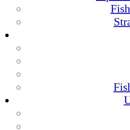
Fish
Str
Fis
U