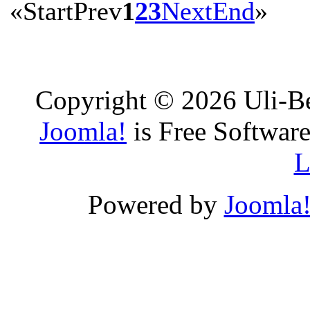
«
Start
Prev
1
2
3
Next
End
»
Copyright © 2026 Uli-Be
Joomla!
is Free Software
L
Powered by
Joomla