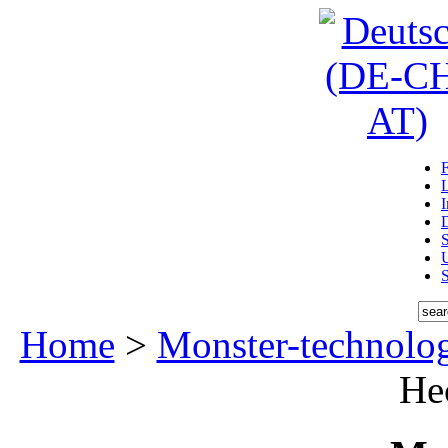
D
U
Home
>
Monster-technolo
He