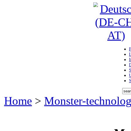
D
U
Home
>
Monster-technolo