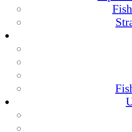
Fish
Str
Fis
U