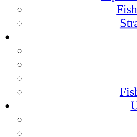
Fish
Str
Fis
U