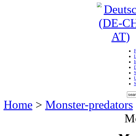
D
U
Home
>
Monster-predators
M