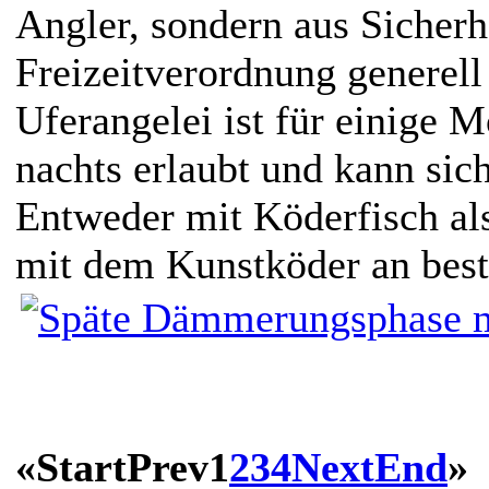
Angler, sondern aus Sicherh
Freizeitverordnung generell
Uferangelei ist für einige
nachts erlaubt und kann sic
Entweder mit Köderfisch als
mit dem Kunstköder an best
«
Start
Prev
1
2
3
4
Next
End
»