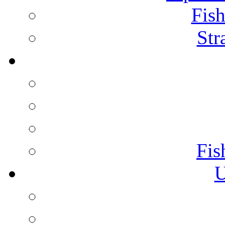
Fish
Str
Fis
U