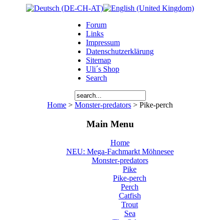
Forum
Links
Impressum
Datenschutzerklärung
Sitemap
Uli´s Shop
Search
Home
>
Monster-predators
> Pike-perch
Main Menu
Home
NEU: Mega-Fachmarkt Möhnesee
Monster-predators
Pike
Pike-perch
Perch
Catfish
Trout
Sea