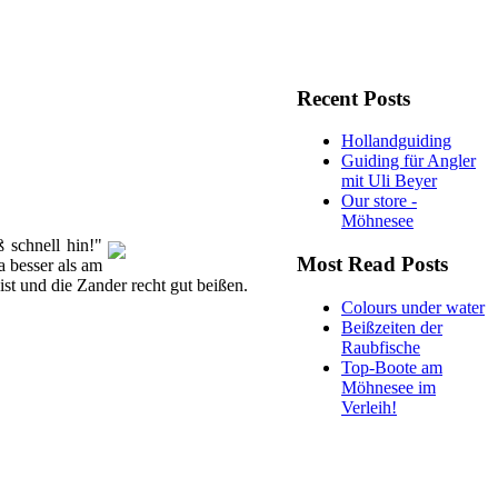
Recent Posts
Hollandguiding
Guiding für Angler
mit Uli Beyer
Our store -
Möhnesee
 schnell hin!"
Most Read Posts
a besser als am
ist und die Zander recht gut beißen.
Colours under water
Beißzeiten der
Raubfische
Top-Boote am
Möhnesee im
Verleih!