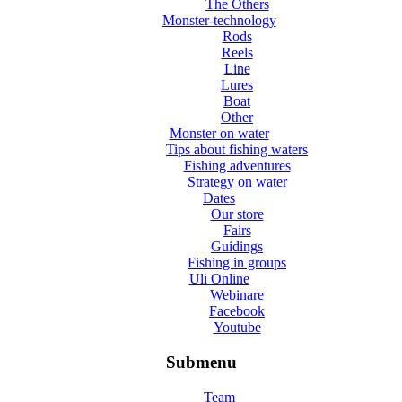
The Others
Monster-technology
Rods
Reels
Line
Lures
Boat
Other
Monster on water
Tips about fishing waters
Fishing adventures
Strategy on water
Dates
Our store
Fairs
Guidings
Fishing in groups
Uli Online
Webinare
Facebook
Youtube
Submenu
Team