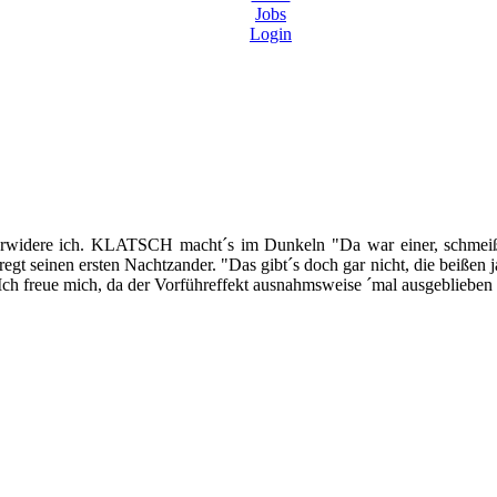
Jobs
Login
" erwidere ich. KLATSCH macht´s im Dunkeln "Da war einer, schmeiß
eregt seinen ersten Nachtzander. "Das gibt´s doch gar nicht, die beißen j
. Ich freue mich, da der Vorführeffekt ausnahmsweise ´mal ausgeblieben 