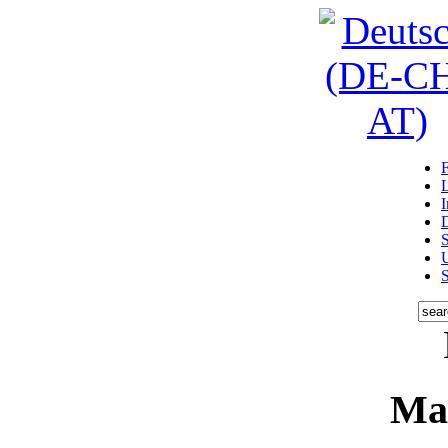
D
U
Ma