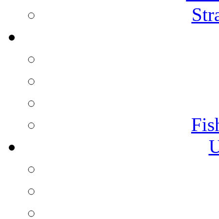
Str
Fis
U